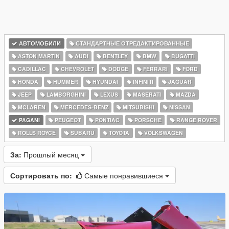
АВТОМОБИЛИ
СТАНДАРТНЫЕ ОТРЕДАКТИРОВАННЫЕ
ASTON MARTIN
AUDI
BENTLEY
BMW
BUGATTI
CADILLAC
CHEVROLET
DODGE
FERRARI
FORD
HONDA
HUMMER
HYUNDAI
INFINITI
JAGUAR
JEEP
LAMBORGHINI
LEXUS
MASERATI
MAZDA
MCLAREN
MERCEDES-BENZ
MITSUBISHI
NISSAN
PAGANI
PEUGEOT
PONTIAC
PORSCHE
RANGE ROVER
ROLLS ROYCE
SUBARU
TOYOTA
VOLKSWAGEN
За:
Прошлый месяц
Сортировать по:
Самые понравившиеся