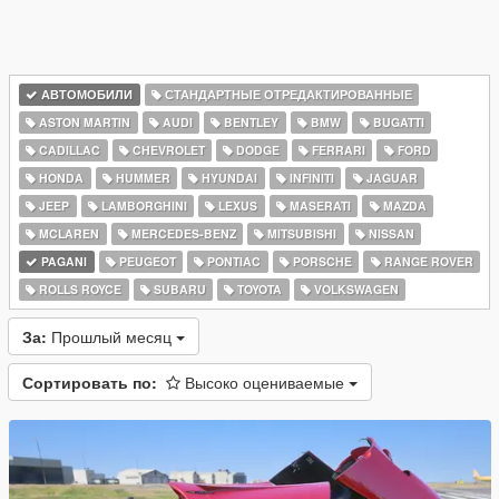
АВТОМОБИЛИ
СТАНДАРТНЫЕ ОТРЕДАКТИРОВАННЫЕ
ASTON MARTIN
AUDI
BENTLEY
BMW
BUGATTI
CADILLAC
CHEVROLET
DODGE
FERRARI
FORD
HONDA
HUMMER
HYUNDAI
INFINITI
JAGUAR
JEEP
LAMBORGHINI
LEXUS
MASERATI
MAZDA
MCLAREN
MERCEDES-BENZ
MITSUBISHI
NISSAN
PAGANI
PEUGEOT
PONTIAC
PORSCHE
RANGE ROVER
ROLLS ROYCE
SUBARU
TOYOTA
VOLKSWAGEN
За:
Прошлый месяц
Сортировать по:
Высоко оцениваемые