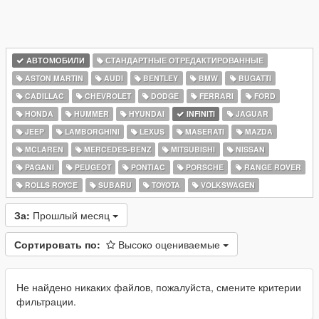
АВТОМОБИЛИ
СТАНДАРТНЫЕ ОТРЕДАКТИРОВАННЫЕ
ASTON MARTIN
AUDI
BENTLEY
BMW
BUGATTI
CADILLAC
CHEVROLET
DODGE
FERRARI
FORD
HONDA
HUMMER
HYUNDAI
INFINITI
JAGUAR
JEEP
LAMBORGHINI
LEXUS
MASERATI
MAZDA
MCLAREN
MERCEDES-BENZ
MITSUBISHI
NISSAN
PAGANI
PEUGEOT
PONTIAC
PORSCHE
RANGE ROVER
ROLLS ROYCE
SUBARU
TOYOTA
VOLKSWAGEN
За:
Прошлый месяц
Сортировать по:
Высоко оцениваемые
Не найдено никаких файлов, пожалуйста, смените критерии
фильтрации.