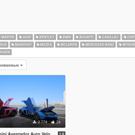
 MARTIN
AUDI
BENTLEY
BMW
BUGATTI
CADILLAC
CHE
XUS
MASERATI
MAZDA
MCLAREN
MERCEDES-BENZ
MITSUB
WAGEN
ениваемые
2 774
28
& Lamborghini Aventador LP780-4 Ultimae [Add-On | Legacy | Enhanced]
1.0