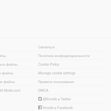
Связаться
йлы
Политика конфиденциальности
еся файлы
Cookie Policy
е файлы
Manage cookie settings
ые файлы
Правила пользования
A5-Mods.com
DMCA
@5mods в Twitter
5mods в Facebook