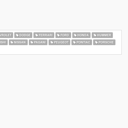
VROLET
DODGE
FERRARI
FORD
HONDA
HUMMER
ISHI
NISSAN
PAGANI
PEUGEOT
PONTIAC
PORSCHE