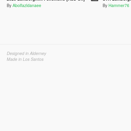
By
Abolfazldanaee
By
Hammer76
Designed in Alderney
Made in Los Santos