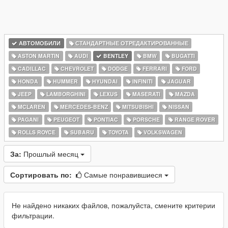
АВТОМОБИЛИ
СТАНДАРТНЫЕ ОТРЕДАКТИРОВАННЫЕ
ASTON MARTIN
AUDI
BENTLEY
BMW
BUGATTI
CADILLAC
CHEVROLET
DODGE
FERRARI
FORD
HONDA
HUMMER
HYUNDAI
INFINITI
JAGUAR
JEEP
LAMBORGHINI
LEXUS
MASERATI
MAZDA
MCLAREN
MERCEDES-BENZ
MITSUBISHI
NISSAN
PAGANI
PEUGEOT
PONTIAC
PORSCHE
RANGE ROVER
ROLLS ROYCE
SUBARU
TOYOTA
VOLKSWAGEN
За:
Прошлый месяц
Сортировать по:
Самые понравившиеся
Не найдено никаких файлов, пожалуйста, смените критерии
фильтрации.