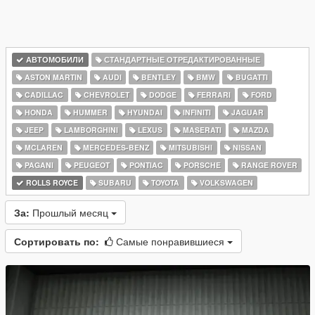
АВТОМОБИЛИ
СТАНДАРТНЫЕ ОТРЕДАКТИРОВАННЫЕ
ASTON MARTIN
AUDI
BENTLEY
BMW
BUGATTI
CADILLAC
CHEVROLET
DODGE
FERRARI
FORD
HONDA
HUMMER
HYUNDAI
INFINITI
JAGUAR
JEEP
LAMBORGHINI
LEXUS
MASERATI
MAZDA
MCLAREN
MERCEDES-BENZ
MITSUBISHI
NISSAN
PAGANI
PEUGEOT
PONTIAC
PORSCHE
RANGE ROVER
ROLLS ROYCE
SUBARU
TOYOTA
VOLKSWAGEN
За:
Прошлый месяц
Сортировать по:
Самые понравившиеся