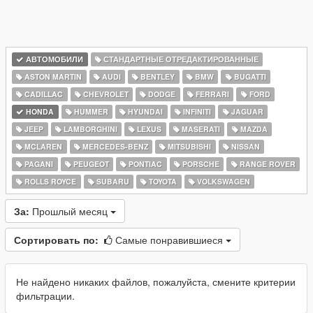
АВТОМОБИЛИ
СТАНДАРТНЫЕ ОТРЕДАКТИРОВАННЫЕ
ASTON MARTIN
AUDI
BENTLEY
BMW
BUGATTI
CADILLAC
CHEVROLET
DODGE
FERRARI
FORD
HONDA
HUMMER
HYUNDAI
INFINITI
JAGUAR
JEEP
LAMBORGHINI
LEXUS
MASERATI
MAZDA
MCLAREN
MERCEDES-BENZ
MITSUBISHI
NISSAN
PAGANI
PEUGEOT
PONTIAC
PORSCHE
RANGE ROVER
ROLLS ROYCE
SUBARU
TOYOTA
VOLKSWAGEN
За:
Прошлый месяц
Сортировать по:
Самые понравившиеся
Не найдено никаких файлов, пожалуйста, смените критерии
фильтрации.