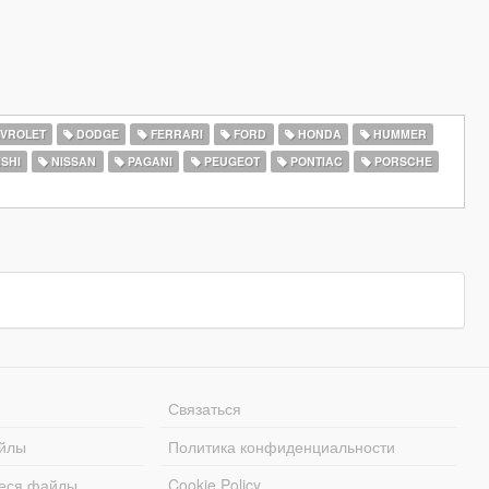
VROLET
DODGE
FERRARI
FORD
HONDA
HUMMER
SHI
NISSAN
PAGANI
PEUGEOT
PONTIAC
PORSCHE
Связаться
йлы
Политика конфиденциальности
еся файлы
Cookie Policy