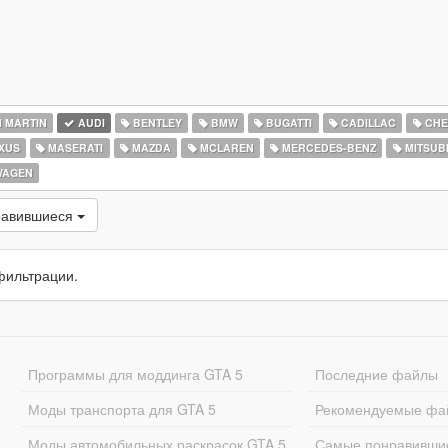
 MARTIN
AUDI
BENTLEY
BMW
BUGATTI
CADILLAC
CHE
XUS
MASERATI
MAZDA
MCLAREN
MERCEDES-BENZ
MITSUBI
WAGEN
равившиеся
фильтрации.
Программы для моддинга GTA 5
Последние файлы
Моды транспорта для GTA 5
Рекомендуемые фа
Моды автомобильных раскрасок GTA 5
Самые понравивши