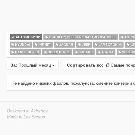
АВТОМОБИЛИ
СТАНДАРТНЫЕ ОТРЕДАКТИРОВАННЫЕ
ASTON
HYUNDAI
INFINITI
JAGUAR
JEEP
LAMBORGHINI
LE
RANGE ROVER
ROLLS ROYCE
SUBARU
TOYOTA
VOLKS
За:
Прошлый месяц
Сортировать по:
Самые пон
Не найдено никаких файлов, пожалуйста, смените критерии 
Designed in Alderney
Made in Los Santos