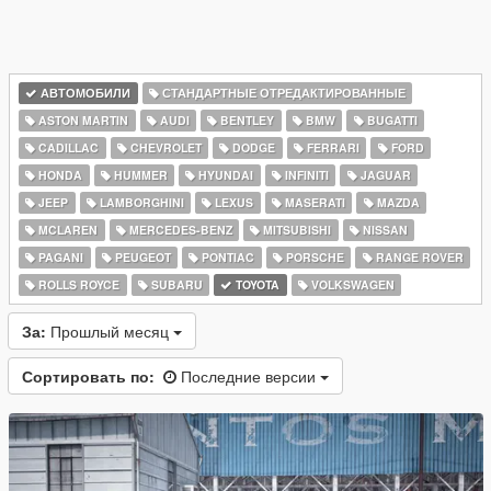
АВТОМОБИЛИ
СТАНДАРТНЫЕ ОТРЕДАКТИРОВАННЫЕ
ASTON MARTIN
AUDI
BENTLEY
BMW
BUGATTI
CADILLAC
CHEVROLET
DODGE
FERRARI
FORD
HONDA
HUMMER
HYUNDAI
INFINITI
JAGUAR
JEEP
LAMBORGHINI
LEXUS
MASERATI
MAZDA
MCLAREN
MERCEDES-BENZ
MITSUBISHI
NISSAN
PAGANI
PEUGEOT
PONTIAC
PORSCHE
RANGE ROVER
ROLLS ROYCE
SUBARU
TOYOTA
VOLKSWAGEN
За:
Прошлый месяц
Сортировать по:
Последние версии