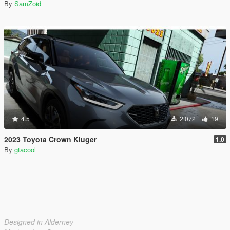
By
SamZoid
4.5
2 072
19
2023 Toyota Crown Kluger
1.0
By
gtacool
Designed in Alderney