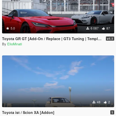
5.0
6 087
87
Toyota GR GT [Add-On / Replace | GT3 Tuning | Template | LODS]
v1.1
By
ElioMinati
48
2
Toyota ist / Scion XA [Addon]
1