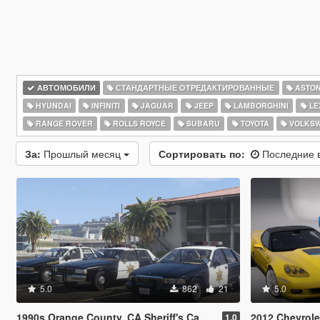
АВТОМОБИЛИ
СТАНДАРТНЫЕ ОТРЕДАКТИРОВАННЫЕ
ASTON
HYUNDAI
INFINITI
JAGUAR
JEEP
LAMBORGHINI
LE
RANGE ROVER
ROLLS ROYCE
SUBARU
TOYOTA
VOLKS
За:
Прошлый месяц
Сортировать по:
Последние 
5.0
862
21
5.0
1990s Orange County, CA Sheriff's Caprice Minipack
2012 Chevrole
1.0