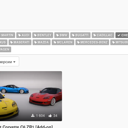
 MARTIN
AUDI
BENTLEY
BMW
BUGATTI
CADILLAC
CHE
XUS
MASERATI
MAZDA
MCLAREN
MERCEDES-BENZ
MITSUBI
WAGEN
версии
1 604
34
t Corvette C6 ZR1 [Add-on]