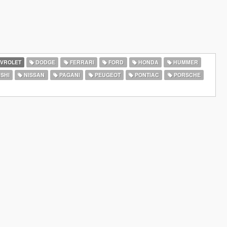
VROLET
DODGE
FERRARI
FORD
HONDA
HUMMER
SHI
NISSAN
PAGANI
PEUGEOT
PONTIAC
PORSCHE