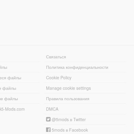
Связаться
йлы
Политика конфиденциальности
еся файлы
Cookie Policy
е файлы
Manage cookie settings
ые файлы
Правила пользования
A5-Mods.com
DMCA
@5mods в Twitter
5mods в Facebook