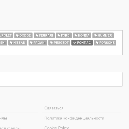
VROLET
DODGE
FERRARI
FORD
HONDA
HUMMER
SHI
NISSAN
PAGANI
PEUGEOT
PONTIAC
PORSCHE
Связаться
йлы
Политика конфиденциальности
еся файлы
Cookie Policy