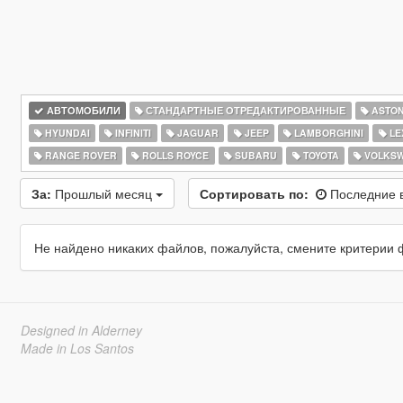
АВТОМОБИЛИ
СТАНДАРТНЫЕ ОТРЕДАКТИРОВАННЫЕ
ASTON
HYUNDAI
INFINITI
JAGUAR
JEEP
LAMBORGHINI
LE
RANGE ROVER
ROLLS ROYCE
SUBARU
TOYOTA
VOLKS
За:
Прошлый месяц
Сортировать по:
Последние 
Не найдено никаких файлов, пожалуйста, смените критерии 
Designed in Alderney
Made in Los Santos