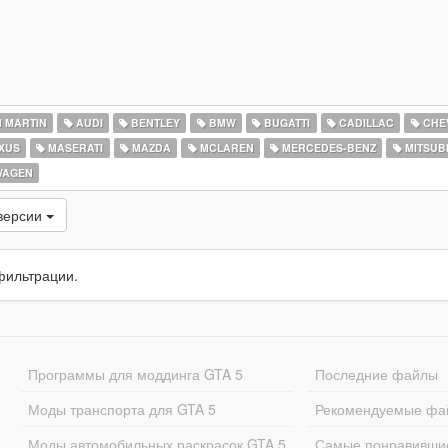
 MARTIN
AUDI
BENTLEY
BMW
BUGATTI
CADILLAC
CHE
XUS
MASERATI
MAZDA
MCLAREN
MERCEDES-BENZ
MITSUBI
WAGEN
версии
фильтрации.
Программы для моддинга GTA 5
Последние файлы
Моды транспорта для GTA 5
Рекомендуемые фа
Моды автомобильных раскрасок GTA 5
Самые понравивши