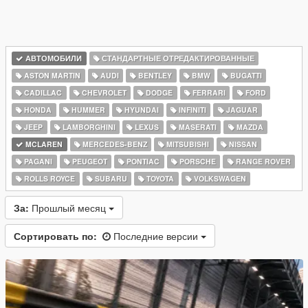
АВТОМОБИЛИ
СТАНДАРТНЫЕ ОТРЕДАКТИРОВАННЫЕ
ASTON MARTIN
AUDI
BENTLEY
BMW
BUGATTI
CADILLAC
CHEVROLET
DODGE
FERRARI
FORD
HONDA
HUMMER
HYUNDAI
INFINITI
JAGUAR
JEEP
LAMBORGHINI
LEXUS
MASERATI
MAZDA
MCLAREN
MERCEDES-BENZ
MITSUBISHI
NISSAN
PAGANI
PEUGEOT
PONTIAC
PORSCHE
RANGE ROVER
ROLLS ROYCE
SUBARU
TOYOTA
VOLKSWAGEN
За:
Прошлый месяц
Сортировать по:
Последние версии