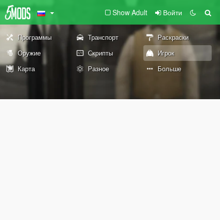
Show Adult
Войти
Программы
Транспорт
Раскраски
Оружие
Скрипты
Игрок
Карта
Разное
Больше