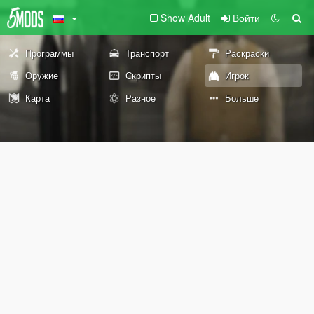
Show Adult
Войти
Программы
Транспорт
Раскраски
Оружие
Скрипты
Игрок
Карта
Разное
Больше