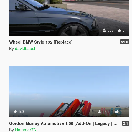
338
8
Wheel BMW Style 132 [Replace]
v1.0
By
davidbaach
5.0
6 690
60
Gordon Murray Automotive T.50 [Add-On | Legacy | Enhanced]
2.1
By
Hammer76