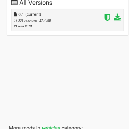
All Versions
0.1
(current)
11 339 загрузки
, 27,4 МБ
21 мая 2019
More mods in
category:
vehicles