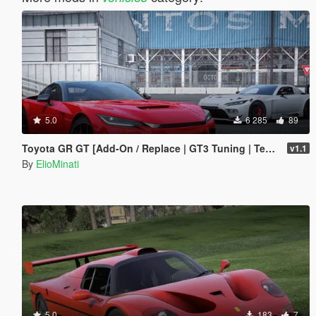
5.0
6 285
89
Toyota GR GT [Add-On / Replace | GT3 Tuning | Template | LODS]
v1.1
By
ElioMinati
5.0
183
7