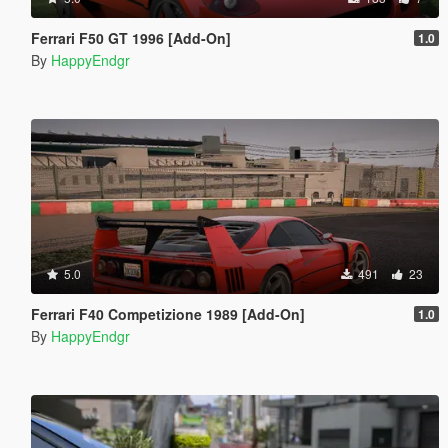
Ferrari F50 GT 1996 [Add-On]
1.0
By
HappyEndgr
5.0
491
23
Ferrari F40 Competizione 1989 [Add-On]
1.0
By
HappyEndgr