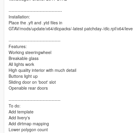
------------------------------------
Installation:
Place the .yft and .ytd files in
GTAV/mods/update/x64/dlcpacks/-latest patchday-/dlc.rpf/x64/level
-----------------------------------
Features:
Working steeringwheel
Breakable glass
All lights work
High quality interior with much detail
Buttons light up
Sliding door on 'boot' slot
Openable rear doors
-----------------------------------
To do:
Add template
Add livery's
Add dirtmap mapping
Lower polygon count