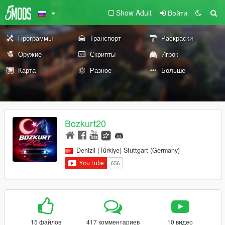
Show Adult
Войти
Программы
Транспорт
Раскраски
Оружие
Скрипты
Игрок
Карта
Разное
Больше
Bozkurt20
Denizli (Türkiye) Stuttgart (Germany)
15 файлов
417 комментариев
10 видео