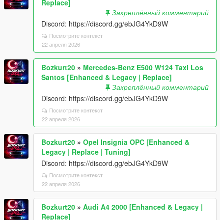
Replace]
Закреплённый комментарий
Discord: https://discord.gg/ebJG4YkD9W
Посмотрите контекст
22 апреля 2026
Bozkurt20
»
Mercedes-Benz E500 W124 Taxi Los
Santos [Enhanced & Legacy | Replace]
Закреплённый комментарий
Discord: https://discord.gg/ebJG4YkD9W
Посмотрите контекст
22 апреля 2026
Bozkurt20
»
Opel Insignia OPC [Enhanced &
Legacy | Replace | Tuning]
Discord: https://discord.gg/ebJG4YkD9W
Посмотрите контекст
22 апреля 2026
Bozkurt20
»
Audi A4 2000 [Enhanced & Legacy |
Replace]