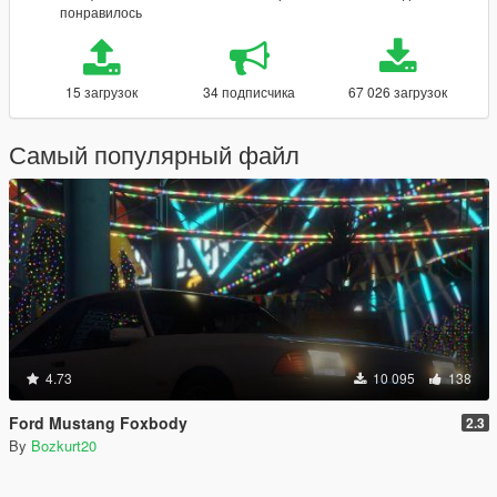
понравилось
15 загрузок
34 подписчика
67 026 загрузок
Самый популярный файл
4.73
10 095
138
Ford Mustang Foxbody
2.3
By
Bozkurt20