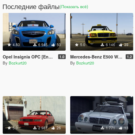
Последние файлы
(Показать всё)
4.83
6 945
50
5.0
6 146
39
Opel Insignia OPC [Enhanced & Legacy | Replace | Tuning]
Mercedes-Benz E500 W124 Taxi Los Santos [Enhanced & Legacy | Replace]
1.0
1.2
By
Bozkurt20
By
Bozkurt20
5.0
2 987
26
1 771
13