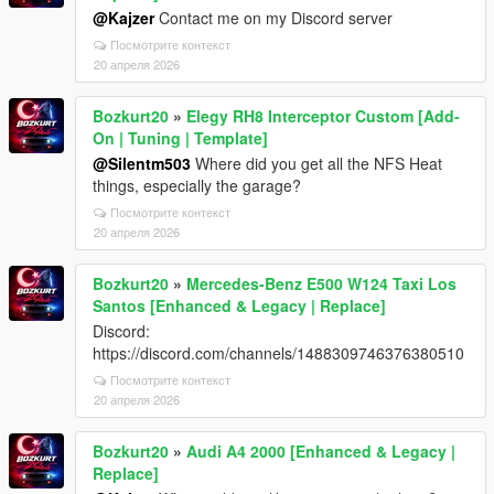
@Kajzer
Contact me on my Discord server
Посмотрите контекст
20 апреля 2026
Bozkurt20
»
Elegy RH8 Interceptor Custom [Add-
On | Tuning | Template]
@Silentm503
Where did you get all the NFS Heat
things, especially the garage?
Посмотрите контекст
20 апреля 2026
Bozkurt20
»
Mercedes-Benz E500 W124 Taxi Los
Santos [Enhanced & Legacy | Replace]
Discord:
https://discord.com/channels/1488309746376380510
Посмотрите контекст
20 апреля 2026
Bozkurt20
»
Audi A4 2000 [Enhanced & Legacy |
Replace]