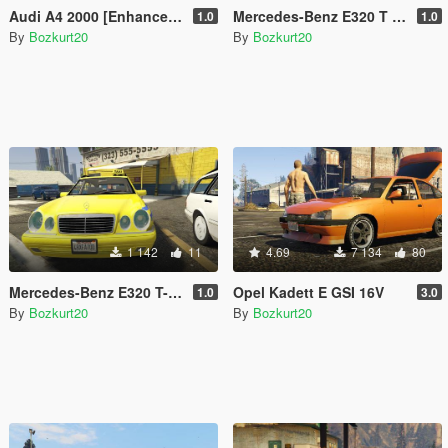
Audi A4 2000 [Enhanced & Legacy | Replace]
Mercedes-Benz E320 T S210 [Enhanced & Legacy | Replace]
1.0
1.0
By
Bozkurt20
By
Bozkurt20
1 142
11
4.69
7 134
80
Mercedes-Benz E320 T-Modell Wagon W210 Taxi [UNLOCKED | TEMPLATE]
Opel Kadett E GSI 16V
1.0
3.0
By
Bozkurt20
By
Bozkurt20