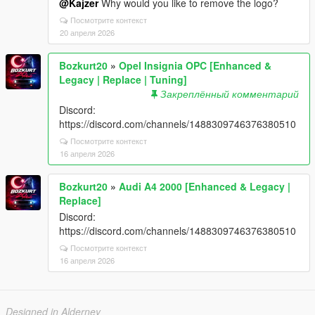
@Kajzer
Why would you like to remove the logo?
Посмотрите контекст
20 апреля 2026
Bozkurt20
»
Opel Insignia OPC [Enhanced &
Legacy | Replace | Tuning]
Закреплённый комментарий
Discord:
https://discord.com/channels/1488309746376380510
Посмотрите контекст
16 апреля 2026
Bozkurt20
»
Audi A4 2000 [Enhanced & Legacy |
Replace]
Discord:
https://discord.com/channels/1488309746376380510
Посмотрите контекст
16 апреля 2026
Designed in Alderney