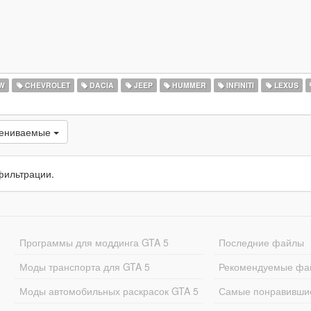
W
CHEVROLET
DACIA
JEEP
HUMMER
INFINITI
LEXUS
цениваемые
фильтрации.
Программы для моддинга GTA 5
Последние файлы
Моды транспорта для GTA 5
Рекомендуемые фа
Моды автомобильных раскрасок GTA 5
Самые понравивши