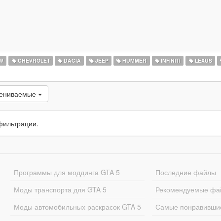
W
CHEVROLET
DACIA
JEEP
HUMMER
INFINITI
LEXUS
цениваемые
фильтрации.
Программы для моддинга GTA 5
Последние файлы
Моды транспорта для GTA 5
Рекомендуемые фа
Моды автомобильных раскрасок GTA 5
Самые понравивши