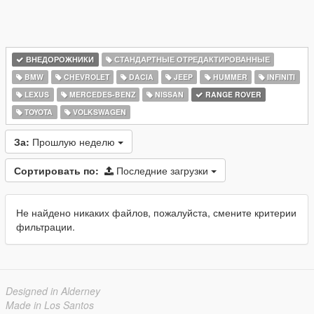
ВНЕДОРОЖНИКИ
СТАНДАРТНЫЕ ОТРЕДАКТИРОВАННЫЕ
BMW
CHEVROLET
DACIA
JEEP
HUMMER
INFINITI
LEXUS
MERCEDES-BENZ
NISSAN
RANGE ROVER
TOYOTA
VOLKSWAGEN
За:
Прошлую неделю
Сортировать по:
Последние загрузки
Не найдено никаких файлов, пожалуйста, смените критерии
фильтрации.
Designed in Alderney
Made in Los Santos