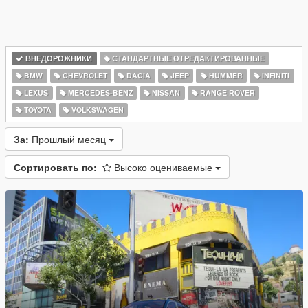
ВНЕДОРОЖНИКИ
СТАНДАРТНЫЕ ОТРЕДАКТИРОВАННЫЕ
BMW
CHEVROLET
DACIA
JEEP
HUMMER
INFINITI
LEXUS
MERCEDES-BENZ
NISSAN
RANGE ROVER
TOYOTA
VOLKSWAGEN
За:
Прошлый месяц
Сортировать по:
Высоко оцениваемые