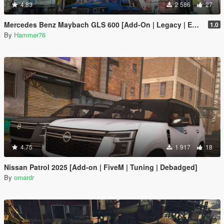
4.83
2 586
27
Mercedes Benz Maybach GLS 600 [Add-On | Legacy | Enhanced]
1.0
By
Hammer76
4.75
1 917
18
Nissan Patrol 2025 [Add-on | FiveM | Tuning | Debadged]
By
omardr