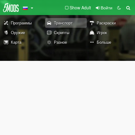
Show Adult
Войти
Программы
Транспорт
Раскраски
Оружие
Скрипты
Игрок
Карта
Разное
Больше