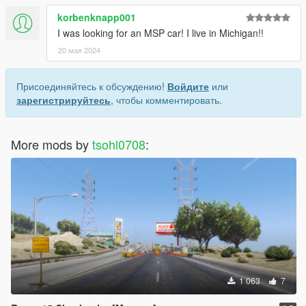
korbenknapp001
I was looking for an MSP car! I live in Michigan!!
20 мая 2024
Присоединяйтесь к обсуждению!
Войдите
или
зарегистрируйтесь
, чтобы комментировать.
More mods by
tsohl0708
:
1 063
7