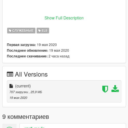
!!!REDISTRIBUTING, RIPPING, OR ALTERING WITH OUT MY
Show Full Description
PERMISSION IS STRICTLY PROHIBITED!!!
СЛУЖЕБНЫЕ
ELS
19 мая 2020
Первая загрузка:
19 мая 2020
Последнее обновление:
2 часа назад
Последнее скачивание:
All Versions
(current)
707 загрузки
, 25,9 МБ
19 мая 2020
9 комментариев