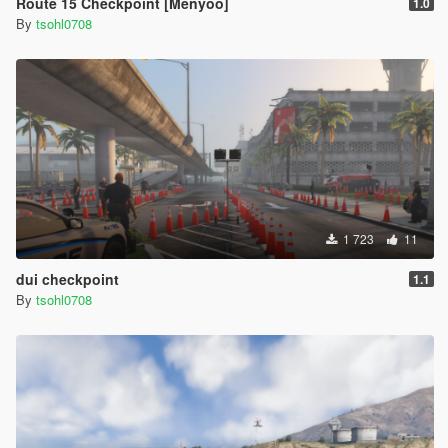
Route 15 Checkpoint [Menyoo]
1.0
By
tsohl0708
1 723
11
dui checkpoint
1.1
By
tsohl0708