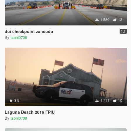
1 580
13
dui checkpoint zancudo
1.1
By
tsohl0708
3.5
1 711
10
Laguna Beach 2016 FPIU
By
tsohl0708