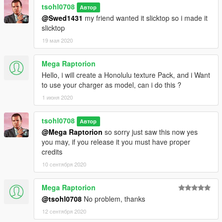
tsohl0708
Автор
@Swed1431
my friend wanted it slicktop so i made it
slicktop
19 мая 2020
Mega Raptorion
Hello, i will create a Honolulu texture Pack, and i Want
to use your charger as model, can i do this ?
1 июня 2020
tsohl0708
Автор
@Mega Raptorion
so sorry just saw this now yes
you may, if you release it you must have proper
credits
10 сентября 2020
Mega Raptorion
@tsohl0708
No problem, thanks
12 сентября 2020