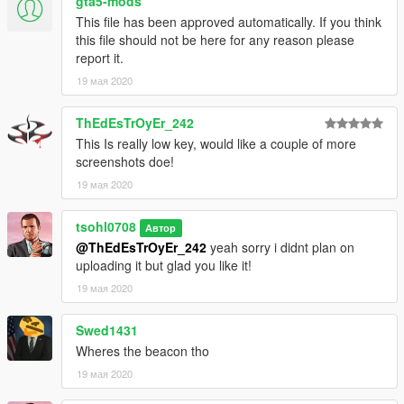
gta5-mods
This file has been approved automatically. If you think
this file should not be here for any reason please
report it.
19 мая 2020
ThEdEsTrOyEr_242
This Is really low key, would like a couple of more
screenshots doe!
19 мая 2020
tsohl0708
Автор
@ThEdEsTrOyEr_242
yeah sorry i didnt plan on
uploading it but glad you like it!
19 мая 2020
Swed1431
Wheres the beacon tho
19 мая 2020