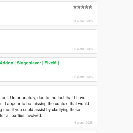
23 июня 2026
22 июня 2026
ddon | Singeplayer | FiveM |
22 июня 2026
out. Unfortunately, due to the fact that I have
s, I appear to be missing the context that would
 me. If you could assist by clarifying those
or all parties involved.
4 июня 2026