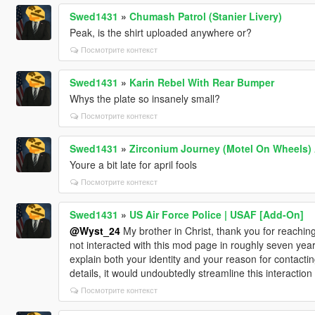
Swed1431
»
Chumash Patrol (Stanier Livery)
Peak, is the shirt uploaded anywhere or?
Посмотрите контекст
Swed1431
»
Karin Rebel With Rear Bumper
Whys the plate so insanely small?
Посмотрите контекст
Swed1431
»
Zirconium Journey (Motel On Wheels) A
Youre a bit late for april fools
Посмотрите контекст
Swed1431
»
US Air Force Police | USAF [Add-On]
@Wyst_24
My brother in Christ, thank you for reaching 
not interacted with this mod page in roughly seven year
explain both your identity and your reason for contacting
details, it would undoubtedly streamline this interaction f
Посмотрите контекст