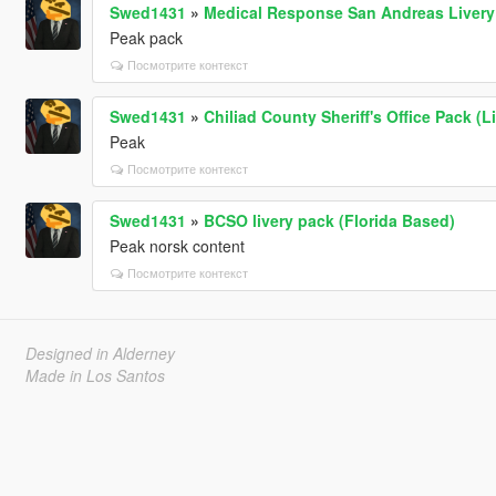
Swed1431
»
Medical Response San Andreas Livery
Peak pack
Посмотрите контекст
Swed1431
»
Chiliad County Sheriff's Office Pack (L
Peak
Посмотрите контекст
Swed1431
»
BCSO livery pack (Florida Based)
Peak norsk content
Посмотрите контекст
Designed in Alderney
Made in Los Santos