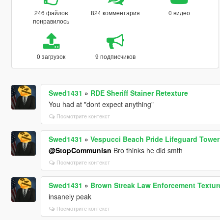
246 файлов
824 комментария
0 видео
понравилось
0 загрузок
9 подписчиков
Swed1431
»
RDE Sheriff Stainer Retexture
You had at "dont expect anything"
Посмотрите контекст
Swed1431
»
Vespucci Beach Pride Lifeguard Tower
@StopCommunisn
Bro thinks he did smth
Посмотрите контекст
Swed1431
»
Brown Streak Law Enforcement Textur
insanely peak
Посмотрите контекст