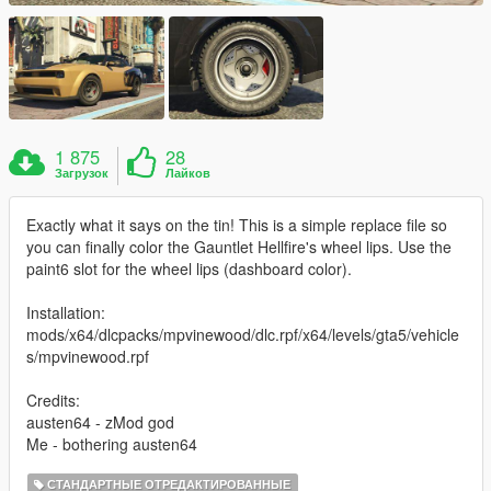
1 875
28
Загрузок
Лайков
Exactly what it says on the tin! This is a simple replace file so
you can finally color the Gauntlet Hellfire's wheel lips. Use the
paint6 slot for the wheel lips (dashboard color).
Installation:
mods/x64/dlcpacks/mpvinewood/dlc.rpf/x64/levels/gta5/vehicle
s/mpvinewood.rpf
Credits:
austen64 - zMod god
Me - bothering austen64
СТАНДАРТНЫЕ ОТРЕДАКТИРОВАННЫЕ