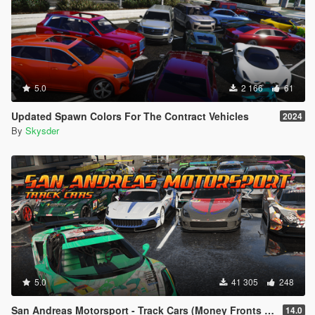
5.0
2 166
61
Updated Spawn Colors For The Contract Vehicles
2024
By
Skysder
5.0
41 305
248
San Andreas Motorsport - Track Cars (Money Fronts Update) [Menyoo]
14.0