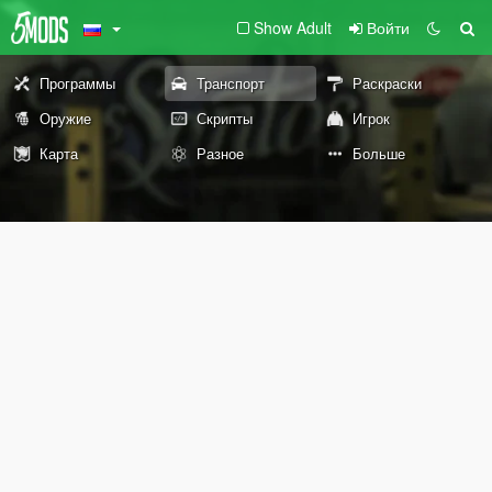
Show Adult
Войти
Программы
Транспорт
Раскраски
Оружие
Скрипты
Игрок
Карта
Разное
Больше