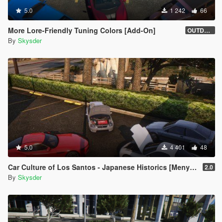
5.0
1 242
66
More Lore-Friendly Tuning Colors [Add-On]
OUTDATED
By
Skysder
5.0
4 401
48
Car Culture of Los Santos - Japanese Historics [Menyoo]
2.0
By
Skysder