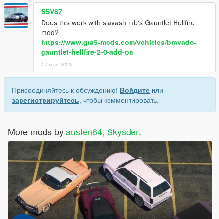
SSV87
Does this work with siavash mb's Gauntlet Hellfire
mod?
https://www.gta5-mods.com/vehicles/bravado-
gauntlet-hellfire-2-0-add-on
27 мая 2023
Присоединяйтесь к обсуждению!
Войдите
или
зарегистрируйтесь
, чтобы комментировать.
More mods by
austen64, Skysder
: