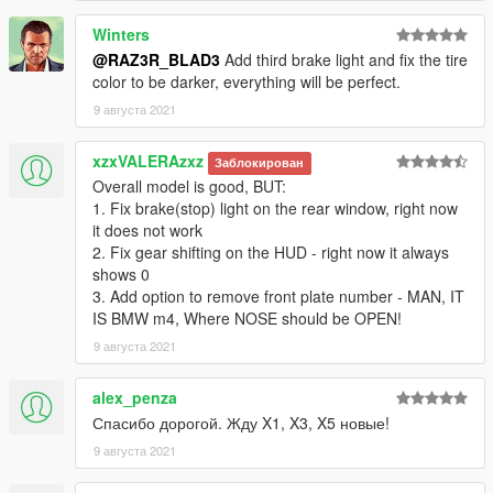
Winters
@RAZ3R_BLAD3
Add third brake light and fix the tire
color to be darker, everything will be perfect.
9 августа 2021
xzxVALERAzxz
Заблокирован
Overall model is good, BUT:
1. Fix brake(stop) light on the rear window, right now
it does not work
2. Fix gear shifting on the HUD - right now it always
shows 0
3. Add option to remove front plate number - MAN, IT
IS BMW m4, Where NOSE should be OPEN!
9 августа 2021
alex_penza
Спасибо дорогой. Жду X1, X3, X5 новые!
9 августа 2021