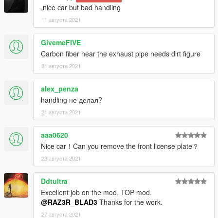
,nice car but bad handling
11 августа 2021
GivemeFIVE
Carbon fiber near the exhaust pipe needs dirt figure
21 августа 2021
alex_penza
handling не делал?
21 августа 2021
aaa0620
Nice car！Can you remove the front license plate？
23 августа 2021
Ddtultra
Excellent job on the mod. TOP mod.
@RAZ3R_BLAD3
Thanks for the work.
27 августа 2021