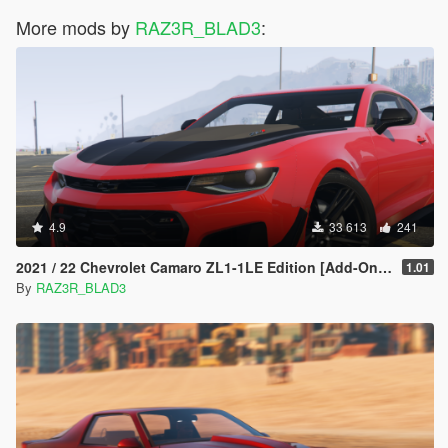
More mods by
RAZ3R_BLAD3
:
4.9
33 613
241
2021 / 22 Chevrolet Camaro ZL1-1LE Edition [Add-On | Extras]
1.01
By
RAZ3R_BLAD3