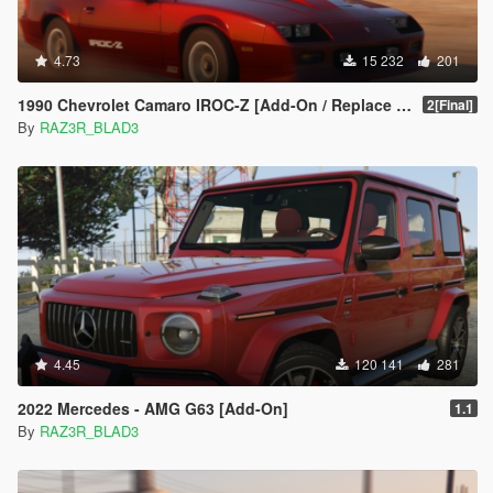
4.73
15 232
201
1990 Chevrolet Camaro IROC-Z [Add-On / Replace | LODs]
2[Final]
By
RAZ3R_BLAD3
4.45
120 141
281
2022 Mercedes - AMG G63 [Add-On]
1.1
By
RAZ3R_BLAD3