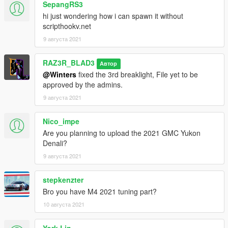
SepangRS3
hi just wondering how i can spawn it without
scripthookv.net
9 августа 2021
RAZ3R_BLAD3
Автор
@Winters
fixed the 3rd breaklight, File yet to be
approved by the admins.
9 августа 2021
Nico_impe
Are you planning to upload the 2021 GMC Yukon
Denali?
9 августа 2021
stepkenzter
Bro you have M4 2021 tuning part?
10 августа 2021