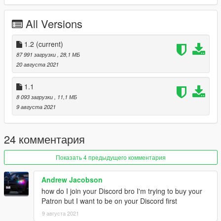
- Dirtmaps
- Breakable Extras
All Versions
Original 3D Model:
Gamemodels.ru
1.2
(current)
87 991 загрузки
, 28,1 МБ
20 августа 2021
1.1
8 093 загрузки
, 11,1 МБ
9 августа 2021
24 комментария
Показать 4 предыдущего комментария
Andrew Jacobson
how do I join your Discord bro I'm trying to buy your
Patron but I want to be on your Discord first
9 августа 2021