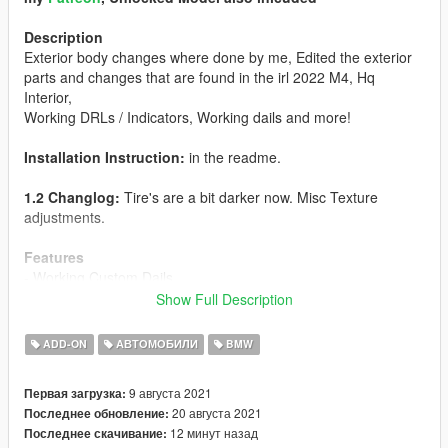
Description
Exterior body changes where done by me, Edited the exterior
parts and changes that are found in the irl 2022 M4, Hq
Interior,
Working DRLs / Indicators, Working dails and more!
Installation Instruction:
in the readme.
1.2 Changlog:
Tire's are a bit darker now. Misc Texture
adjustments.
Features
- Working Custom Dails
- Extras
Show Full Description
- Hq Spec maps
- Low poly (better for FiveM)
ADD-ON
АВТОМОБИЛИ
BMW
- Unique Boot open style
- Hands on steering wheel
9 августа 2021
Первая загрузка:
- Fun handling
20 августа 2021
Последнее обновление:
- Hq Interior
12 минут назад
Последнее скачивание:
- AWD