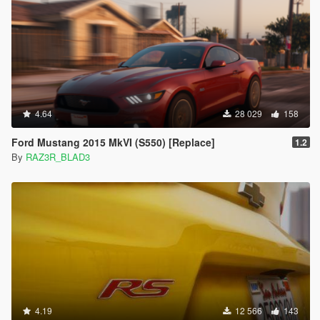
4.64
28 029
158
Ford Mustang 2015 MkVI (S550) [Replace]
1.2
By
RAZ3R_BLAD3
4.19
12 566
143