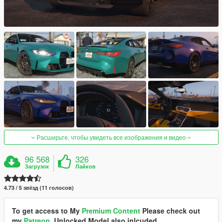
Расширьте, чтобы увидеть все изображения и видео
96 568
326
Загрузок
Лайков
4.73 / 5 звёзд (11 голосов)
To get access to My
Premium Content
Please check out
my
Patreon
, Unlocked Model also inlcuded