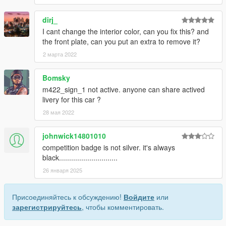
dirj_
I cant change the interior color, can you fix this? and
the front plate, can you put an extra to remove it?
2 марта 2022
Bomsky
m422_sign_1 not active. anyone can share actived
livery for this car ?
28 мая 2022
johnwick14801010
competition badge is not silver. it's always
black.............................
26 января 2025
Присоединяйтесь к обсуждению!
Войдите
или
зарегистрируйтесь
, чтобы комментировать.