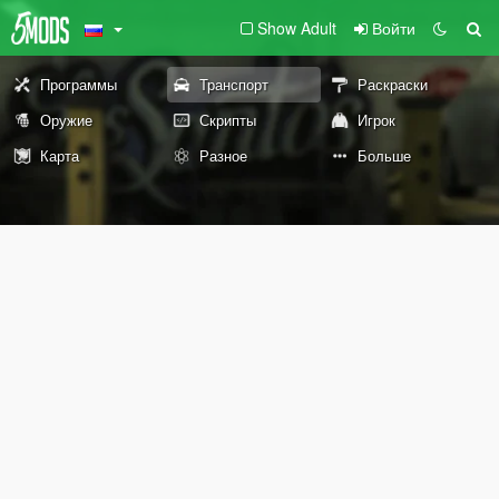
Show Adult
Войти
Программы
Транспорт
Раскраски
Оружие
Скрипты
Игрок
Карта
Разное
Больше