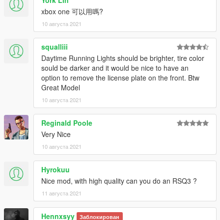
York Lin
xbox one 可以用嗎?
10 августа 2021
squalliii
Daytime Running Lights should be brighter, tire color
sould be darker and it would be nice to have an
option to remove the license plate on the front. Btw
Great Model
10 августа 2021
Reginald Poole
Very Nice
10 августа 2021
Hyrokuu
Nice mod, with high quality can you do an RSQ3 ?
11 августа 2021
Hennxsyy
Заблокирован