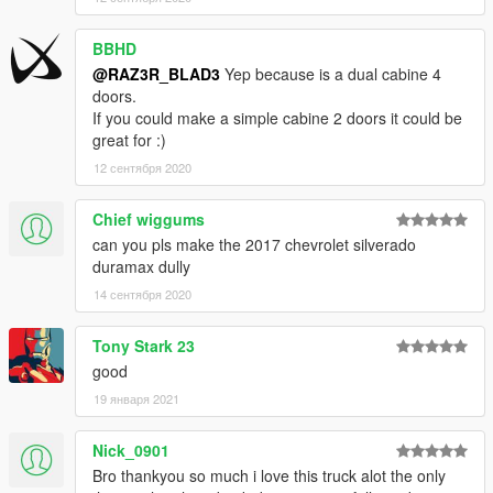
BBHD
@RAZ3R_BLAD3
Yep because is a dual cabine 4
doors.
If you could make a simple cabine 2 doors it could be
great for :)
12 сентября 2020
Chief wiggums
can you pls make the 2017 chevrolet silverado
duramax dully
14 сентября 2020
Tony Stark 23
good
19 января 2021
Nick_0901
Bro thankyou so much i love this truck alot the only