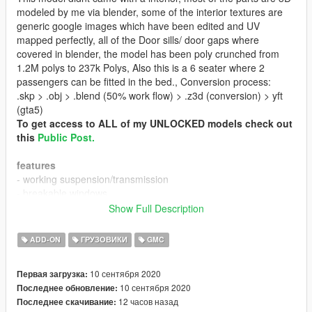
modeled by me via blender, some of the interior textures are
generic google images which have been edited and UV
mapped perfectly, all of the Door sills/ door gaps where
covered in blender, the model has been poly crunched from
1.2M polys to 237k Polys, Also this is a 6 seater where 2
passengers can be fitted in the bed., Conversion process:
.skp > .obj > .blend (50% work flow) > .z3d (conversion) > yft
(gta5)
To get access to ALL of my UNLOCKED models check out
this
Public Post.
features
- working suspension/transmission
- breakable windows
- 6 seat passenger
Show Full Description
- all working lights / emission
- hq
ADD-ON
ГРУЗОВИКИ
GMC
- great handling
10 сентября 2020
Первая загрузка:
Bugs
10 сентября 2020
Последнее обновление:
- the bed collision has some issues when standing on the bed.
12 часов назад
Последнее скачивание:
- seats does'nt have any bottom part,