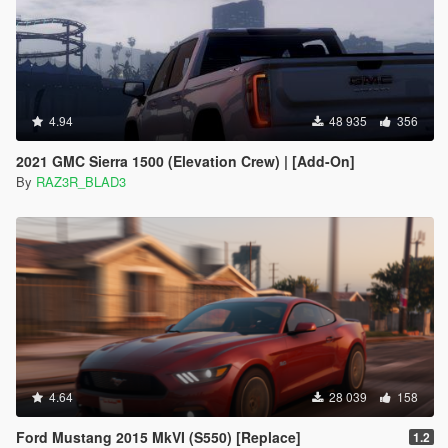
4.94
48 935
356
2021 GMC Sierra 1500 (Elevation Crew) | [Add-On]
By
RAZ3R_BLAD3
4.64
28 039
158
Ford Mustang 2015 MkVI (S550) [Replace]
1.2