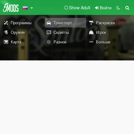
Show Adult
Войти
Программы
Транспорт
Раскраски
Оружие
Скрипты
Игрок
Карта
Разное
Больше