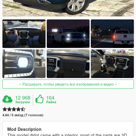
Расширьте, чтобы увидеть все изображения и видео
12 968
164
Загрузок
Лайка
4.64 / 5 звёзд (7 голосов)
Mod Description
This model didnt came with a interior, most of the parts are 3D