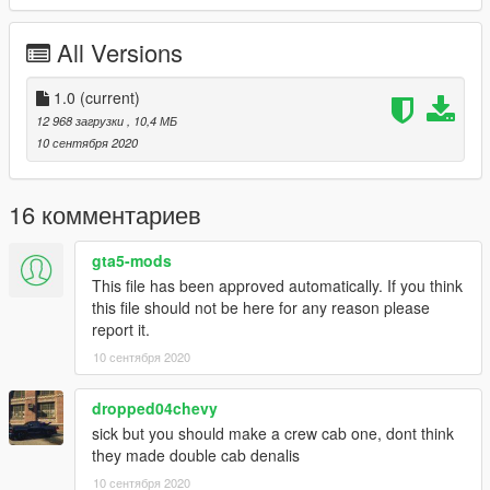
Donations
All Versions
This takes a lot of time, you can support me by buying a Me a
Drink through
Paypal
OR
Patreon
And
Early access
of the
upcoming mods will be also provided.
1.0
(current)
OR'
12 968 загрузки
, 10,4 МБ
To get access too ALL of my UNLOCKED models check out this
10 сентября 2020
Public Post.
Credits
16 комментариев
- BLENDER (Work Place)
- DesireFX
gta5-mods
This file has been approved automatically. If you think
this file should not be here for any reason please
report it.
10 сентября 2020
dropped04chevy
sick but you should make a crew cab one, dont think
they made double cab denalis
10 сентября 2020