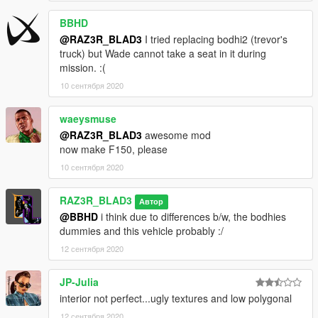
BBHD
@RAZ3R_BLAD3
I tried replacing bodhi2 (trevor's
truck) but Wade cannot take a seat in it during
mission. :(
10 сентября 2020
waeysmuse
@RAZ3R_BLAD3
awesome mod
now make F150, please
10 сентября 2020
RAZ3R_BLAD3
Автор
@BBHD
i think due to differences b/w, the bodhies
dummies and this vehicle probably :/
12 сентября 2020
JP-Julia
interior not perfect...ugly textures and low polygonal
12 сентября 2020