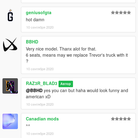
geniusofgta
hot damn
10 сентября 2020
BBHD
Very nice model. Thanx alot for that.
6 seats, means may we replace Trevor's truck with it
?
10 сентября 2020
RAZ3R_BLAD3
Автор
@BBHD
yes you can but haha would look funny and
american xD
10 сентября 2020
Canadian mods
^^
10 сентября 2020