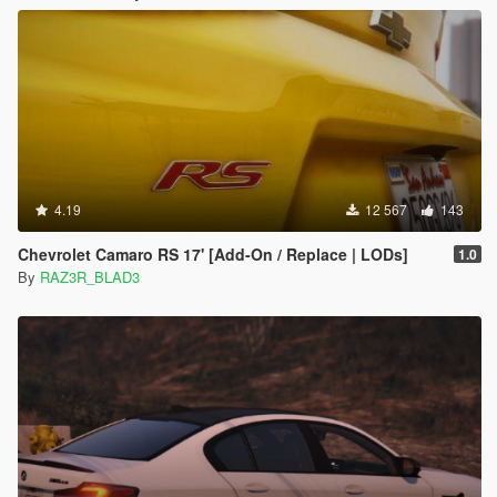
4.19
12 567
143
Chevrolet Camaro RS 17' [Add-On / Replace | LODs]
1.0
By
RAZ3R_BLAD3