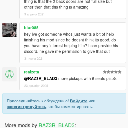
thing is that the 2 back doors are not full size but
other then that this thing is amazing
9 апреля 2021
blur085
hey Ive got someone whos just wants a bit of help
finishing his mod since he doesnt think its good. do
you have any interest helping him? I can provide his
discord. he gave me permission to give that out
31 июля 2021
realzeta
@RAZ3R_BLAD3
more pickups with 6 seats pls 🙏
23 декабря 2025
Присоединяйтесь к обсуждению!
Войдите
или
зарегистрируйтесь
, чтобы комментировать.
More mods by
RAZ3R_BLAD3
: