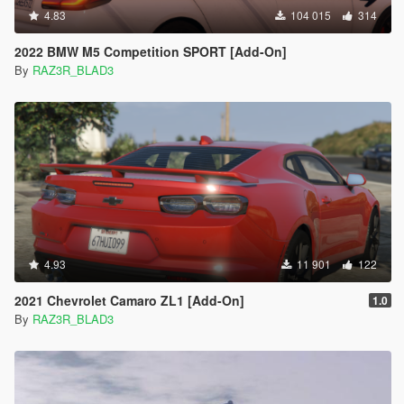
4.83
104 015
314
2022 BMW M5 Competition SPORT [Add-On]
By
RAZ3R_BLAD3
4.93
11 901
122
2021 Chevrolet Camaro ZL1 [Add-On]
1.0
By
RAZ3R_BLAD3