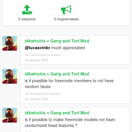
0 загрузок
0 подписчиков
idkwhoitis
»
Gang and Turf Mod
@lucasvinbr
much appreciated
Посмотрите контекст
24 апреля 2025
idkwhoitis
»
Gang and Turf Mod
is it possible for freemode members to not have
random faces
Посмотрите контекст
21 апреля 2025
idkwhoitis
»
Gang and Turf Mod
is it possible to make freemode models not have
randomized head features ?