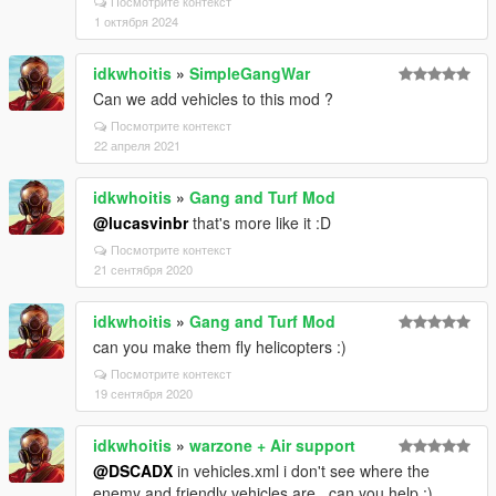
Посмотрите контекст
1 октября 2024
idkwhoitis
»
SimpleGangWar
Can we add vehicles to this mod ?
Посмотрите контекст
22 апреля 2021
idkwhoitis
»
Gang and Turf Mod
@lucasvinbr
that's more like it :D
Посмотрите контекст
21 сентября 2020
idkwhoitis
»
Gang and Turf Mod
can you make them fly helicopters :)
Посмотрите контекст
19 сентября 2020
idkwhoitis
»
warzone + Air support
@DSCADX
in vehicles.xml i don't see where the
enemy and friendly vehicles are . can you help :)