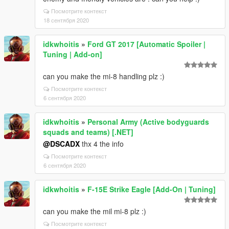
Посмотрите контекст
18 сентября 2020
idkwhoitis
»
Ford GT 2017 [Automatic Spoiler |
Tuning | Add-on]
can you make the mi-8 handling plz :)
Посмотрите контекст
6 сентября 2020
idkwhoitis
»
Personal Army (Active bodyguards
squads and teams) [.NET]
@DSCADX
thx 4 the info
Посмотрите контекст
6 сентября 2020
idkwhoitis
»
F-15E Strike Eagle [Add-On | Tuning]
can you make the mil mi-8 plz :)
Посмотрите контекст