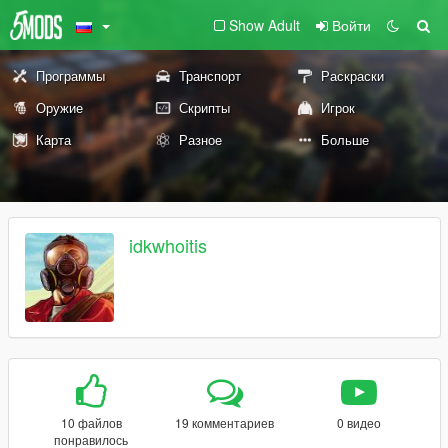
Show Adult
Войти
Программы
Транспорт
Раскраски
Оружие
Скрипты
Игрок
Карта
Разное
Больше
idkwhoitis
10 файлов
19 комментариев
0 видео
понравилось