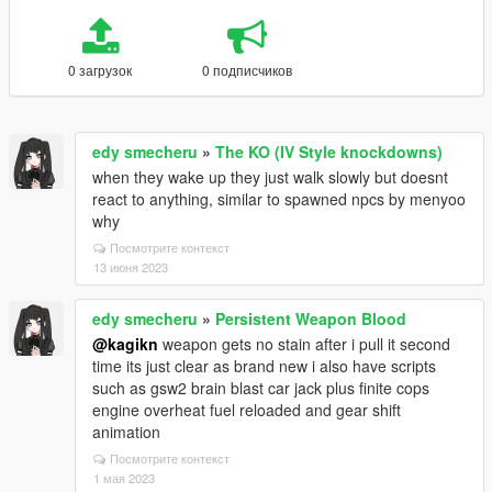
0 загрузок
0 подписчиков
edy smecheru
»
The KO (IV Style knockdowns)
when they wake up they just walk slowly but doesnt
react to anything, similar to spawned npcs by menyoo
why
Посмотрите контекст
13 июня 2023
edy smecheru
»
Persistent Weapon Blood
@kagikn
weapon gets no stain after i pull it second
time its just clear as brand new i also have scripts
such as gsw2 brain blast car jack plus finite cops
engine overheat fuel reloaded and gear shift
animation
Посмотрите контекст
1 мая 2023