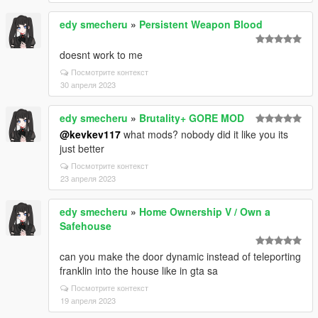
edy smecheru
»
Persistent Weapon Blood
doesnt work to me
Посмотрите контекст
30 апреля 2023
edy smecheru
»
Brutality+ GORE MOD
@kevkev117
what mods? nobody did it like you its
just better
Посмотрите контекст
23 апреля 2023
edy smecheru
»
Home Ownership V / Own a
Safehouse
can you make the door dynamic instead of teleporting
franklin into the house like in gta sa
Посмотрите контекст
19 апреля 2023