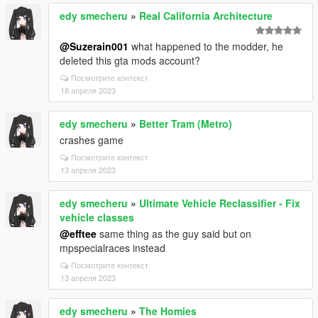
edy smecheru
»
Real California Architecture
@Suzerain001
what happened to the modder, he
deleted this gta mods account?
Посмотрите контекст
18 апреля 2023
edy smecheru
»
Better Tram (Metro)
crashes game
Посмотрите контекст
13 апреля 2023
edy smecheru
»
Ultimate Vehicle Reclassifier - Fix
vehicle classes
@efftee
same thing as the guy said but on
mpspecialraces instead
Посмотрите контекст
13 апреля 2023
edy smecheru
»
The Homies