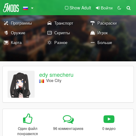
Show Adult
Войти
Программы
Транспорт
Раскраски
Оружие
Скрипты
Игрок
Карта
Разное
Больше
edy smecheru
Vice City
Один файл
96 комментариев
0 видео
понравился