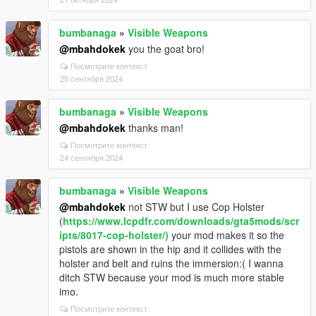
bumbanaga
»
Visible Weapons
@mbahdokek
you the goat bro!
Посмотрите контекст
25 сентября 2024
bumbanaga
»
Visible Weapons
@mbahdokek
thanks man!
Посмотрите контекст
24 сентября 2024
bumbanaga
»
Visible Weapons
@mbahdokek
not STW but I use Cop Holster
(
https://www.lcpdfr.com/downloads/gta5mods/scr
ipts/8017-cop-holster/)
your mod makes it so the
pistols are shown in the hip and it collides with the
holster and belt and ruins the immersion:( I wanna
ditch STW because your mod is much more stable
imo.
Посмотрите контекст