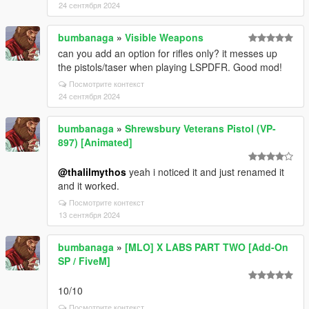
24 сентября 2024
bumbanaga
»
Visible Weapons
can you add an option for rifles only? it messes up
the pistols/taser when playing LSPDFR. Good mod!
Посмотрите контекст
24 сентября 2024
bumbanaga
»
Shrewsbury Veterans Pistol (VP-
897) [Animated]
@thalilmythos
yeah i noticed it and just renamed it
and it worked.
Посмотрите контекст
13 сентября 2024
bumbanaga
»
[MLO] X LABS PART TWO [Add-On
SP / FiveM]
10/10
Посмотрите контекст