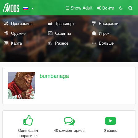
Show Adult
Войти
Программы
Транспорт
Раскраски
Оружие
Скрипты
Игрок
Карта
Разное
Больше
bumbanaga
Один файл
40 комментариев
0 видео
понравился