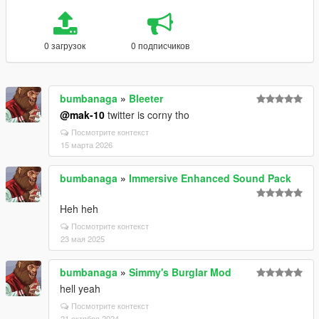
0 загрузок
0 подписчиков
bumbanaga
»
Bleeter
@mak-10
twitter is corny tho
Посмотрите контекст
15 марта 2026
bumbanaga
»
Immersive Enhanced Sound Pack
Heh heh
Посмотрите контекст
23 мая 2025
bumbanaga
»
Simmy's Burglar Mod
hell yeah
Посмотрите контекст
21 октября 2024