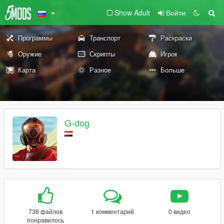
Show Adult
Войти
Программы
Транспорт
Раскраски
Оружие
Скрипты
Игрок
Карта
Разное
Больше
G-dog
736 файлов
1 комментарий
0 видео
понравилось