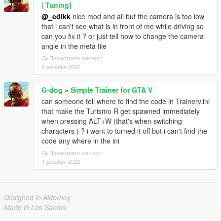
| Tuning]
@_edikk
nice mod and all but the camera is too low
that i can't see what is in front of me while driving so
can you fix it ? or just tell how to change the camera
angle in the meta file
Посмотрите контекст
8 декабря 2022
G-dog
»
Simple Trainer for GTA V
can someone tell where to find the code in Trainerv.ini
that make the Turismo R get spawned immediately
when pressing ALT+W (that's when switching
characters ) ? i want to turned it off but i can't find the
code any where in the ini
Посмотрите контекст
1 декабря 2022
Designed in Alderney
Made in Los Santos