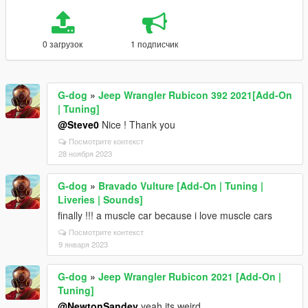
0 загрузок
1 подписчик
G-dog
»
Jeep Wrangler Rubicon 392 2021[Add-On
| Tuning]
@Steve0
Nice ! Thank you
Посмотрите контекст
28 ноября 2023
G-dog
»
Bravado Vulture [Add-On | Tuning |
Liveries | Sounds]
finally !!! a muscle car because i love muscle cars
Посмотрите контекст
9 января 2023
G-dog
»
Jeep Wrangler Rubicon 2021 [Add-On |
Tuning]
@NewtonSandey
yeah its weird