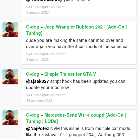
Посмотрите контекст
9 января 2023
G-dog
»
Jeep Wrangler Rubicon 2021 [Add-On |
Tuning]
dude you are making the same car mod over and
over again you have like 4 car mods of the same car
Посмотрите контекст
8 января 2023
G-dog
»
Simple Trainer for GTA V
@sjaak327
script hook has been updated you can
update your mod now
Посмотрите контекст
18 декабря 2022
G-dog
»
Mercedes-Benz W114 coupé [Add-On |
Tuning | LODs]
@NajPotez
NVM this issue is from multiple car mods
like the zastava 101 , peugeot 204 , Wartburg 353