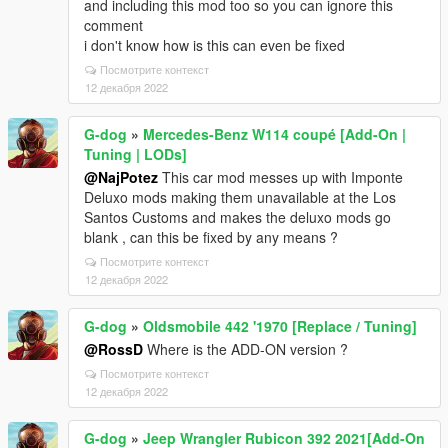
and including this mod too so you can ignore this
comment
i don't know how is this can even be fixed
Посмотрите контекст
12 декабря 2022
G-dog
»
Mercedes-Benz W114 coupé [Add-On |
Tuning | LODs]
@NajPotez
This car mod messes up with Imponte
Deluxo mods making them unavailable at the Los
Santos Customs and makes the deluxo mods go
blank , can this be fixed by any means ?
Посмотрите контекст
12 декабря 2022
G-dog
»
Oldsmobile 442 '1970 [Replace / Tuning]
@RossD
Where is the ADD-ON version ?
Посмотрите контекст
12 декабря 2022
G-dog
»
Jeep Wrangler Rubicon 392 2021[Add-On