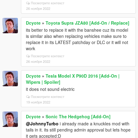
Посмотрите контекст
26 ноября 2022
Dcyote
»
Toyota Supra JZA80 [Add-On / Replace]
its better to replace it with the banshee cuz its model
is similar also when replacing vehicles make sure to
replace it in its LATEST patchday or DLC or it will not
work
Посмотрите контекст
26 ноября 2022
Dcyote
»
Tesla Model X P90D 2016 [Add-On |
Wipers | Spoiler]
it does not sound electric
Посмотрите контекст
19 ноября 2022
Dcyote
»
Sonic The Hedgehog [Add-On]
@JohnnyTurbo
i already made a knuckles mod with
tails in it. its still pending admin approval but lets hope
it gets accepted:D