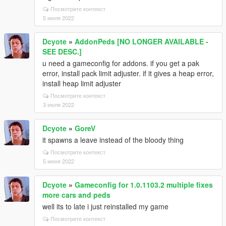
Посмотрите контекст
5 июля 2022
Dcyote
»
AddonPeds [NO LONGER AVAILABLE -
SEE DESC.]
u need a gameconfig for addons. if you get a pak
error, install pack limit adjuster. if it gives a heap error,
install heap limit adjuster
Посмотрите контекст
3 июля 2022
Dcyote
»
GoreV
it spawns a leave instead of the bloody thing
Посмотрите контекст
5 июня 2022
Dcyote
»
Gameconfig for 1.0.1103.2 multiple fixes
more cars and peds
well its to late i just reinstalled my game
Посмотрите контекст