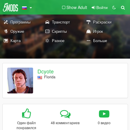
Show Adult
Войти
Программы
Транспорт
Раскраски
Оружие
Скрипты
Игрок
Карта
Разное
Больше
Dcyote
Florida
Один файл
48 комментариев
0 видео
понравился