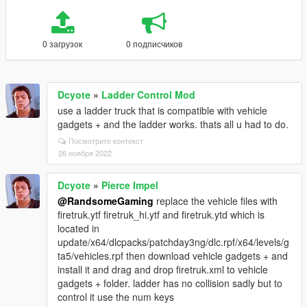
0 загрузок
0 подписчиков
Dcyote
»
Ladder Control Mod
use a ladder truck that is compatible with vehicle
gadgets + and the ladder works. thats all u had to do.
Посмотрите контекст
26 ноября 2022
Dcyote
»
Pierce Impel
@RandsomeGaming
replace the vehicle files with
firetruk.ytf firetruk_hi.ytf and firetruk.ytd which is
located in
update/x64/dlcpacks/patchday3ng/dlc.rpf/x64/levels/g
ta5/vehicles.rpf then download vehicle gadgets + and
install it and drag and drop firetruk.xml to vehicle
gadgets + folder. ladder has no collision sadly but to
control it use the num keys