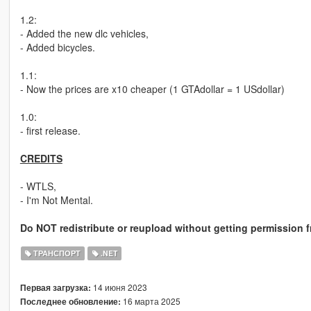
1.2:
- Added the new dlc vehicles,
- Added bicycles.
1.1:
- Now the prices are x10 cheaper (1 GTAdollar = 1 USdollar)
1.0:
- first release.
CREDITS
- WTLS,
- I'm Not Mental.
Do NOT redistribute or reupload without getting permission f
ТРАНСПОРТ
.NET
14 июня 2023
Первая загрузка:
16 марта 2025
Последнее обновление: