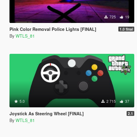
725
19
Pink Color Removal Police Lights [FINAL]
1.0 final
By
WTLS_81
5.0
2 715
37
Joystick As Steering Wheel [FINAL]
2.1
By
WTLS_81