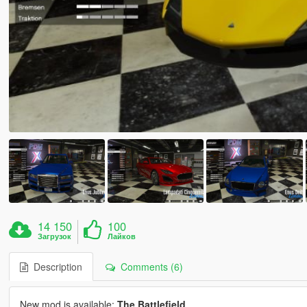
14 150
100
Загрузок
Лайков
Description
Comments (6)
New mod is available:
The Battlefield