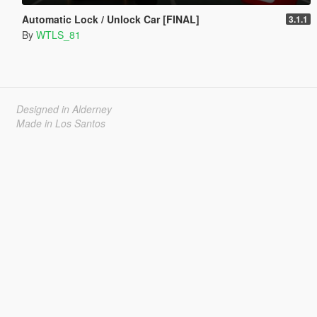
Automatic Lock / Unlock Car [FINAL]
3.1.1
By
WTLS_81
Designed in Alderney
Made in Los Santos