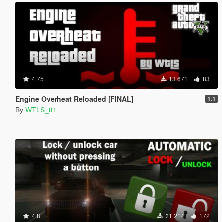
4.75
13 671
83
Engine Overheat Reloaded [FINAL]
1.1
By
WTLS_81
4.8
21 214
172