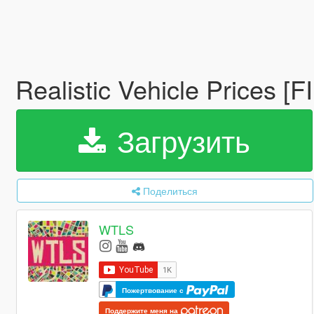
Realistic Vehicle Prices [
Загрузить
Поделиться
WTLS
Пожертвование с
Поддержите меня на