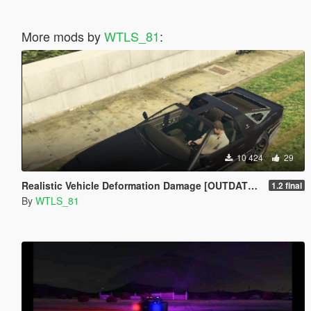
More mods by
WTLS_81
:
10 424
29
Realistic Vehicle Deformation Damage [OUTDATED]
1.2 final
By
WTLS_81