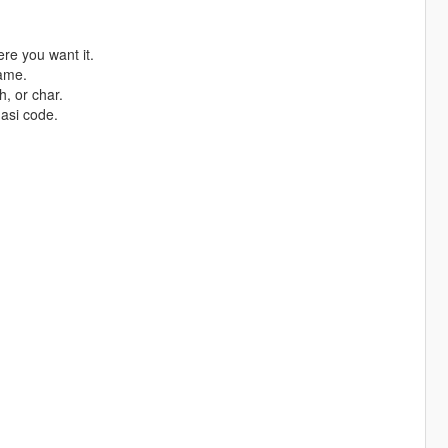
re you want it.
name.
, or char.
 asi code.