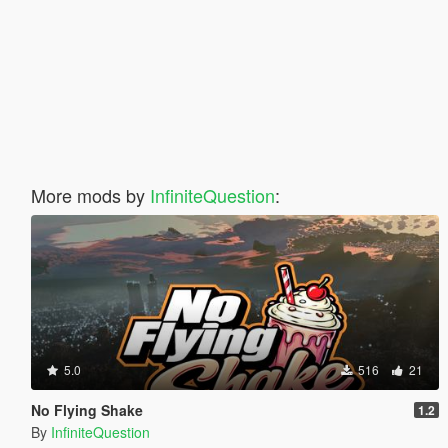
More mods by
InfiniteQuestion
:
5.0
516
21
No Flying Shake
1.2
By
InfiniteQuestion