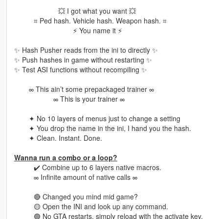
⠀⠀⠀⠀⠀⠀⠀⠀⠀💥 I got what you want 💥
⠀⠀⠀⠀⌗ Ped hash. Vehicle hash. Weapon hash. ⌗
⠀⠀⠀⠀⠀⠀⠀⠀⠀⠀⠀⠀⚡ You name it ⚡
✨ Hash Pusher reads from the ini to directly ✨
✨ Push hashes in game without restarting ✨
✨ Test ASI functions without recompiling ✨
⠀⠀⠀∞ This ain’t some prepackaged trainer ∞
⠀⠀⠀⠀⠀⠀⠀⠀∞ This is your trainer ∞
⠀⠀⠀✦ No 10 layers of menus just to change a setting
⠀⠀⠀✦ You drop the name in the ini, I hand you the hash.
⠀⠀⠀✦ Clean. Instant. Done.
Wanna run a combo or a loop?
⠀⠀⠀⠀✔️ Combine up to 6 layers native macros.
⠀⠀⠀⠀∞ Infinite amount of native calls ∞
⠀⠀⠀⠀🔴 Changed you mind mid game?
⠀⠀⠀⠀🟡 Open the INI and look up any command.
⠀⠀⠀⠀🟢 No GTA restarts, simply reload with the activate key.