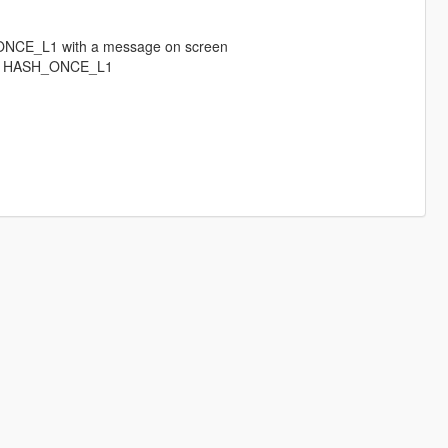
.
H_ONCE_L1 with a message on screen
 the HASH_ONCE_L1