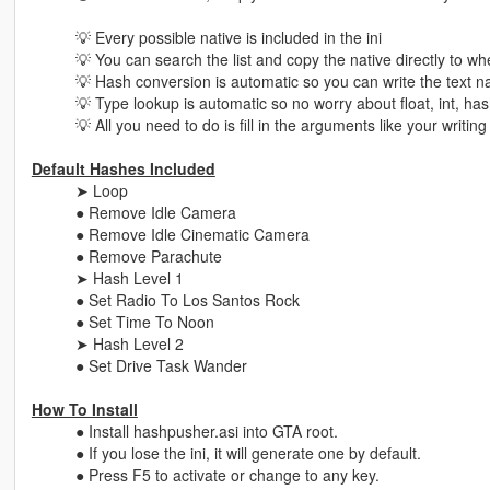
⠀⠀⠀⠀💡 Every possible native is included in the ini
⠀⠀⠀⠀💡 You can search the list and copy the native directly to whe
⠀⠀⠀⠀💡 Hash conversion is automatic so you can write the text 
⠀⠀⠀⠀💡 Type lookup is automatic so no worry about float, int, hash
⠀⠀⠀⠀💡 All you need to do is fill in the arguments like your writing
Default Hashes Included
⠀⠀⠀⠀➤ Loop
⠀⠀⠀⠀● Remove Idle Camera
⠀⠀⠀⠀● Remove Idle Cinematic Camera
⠀⠀⠀⠀● Remove Parachute
⠀⠀⠀⠀➤ Hash Level 1
⠀⠀⠀⠀● Set Radio To Los Santos Rock
⠀⠀⠀⠀● Set Time To Noon
⠀⠀⠀⠀➤ Hash Level 2
⠀⠀⠀⠀● Set Drive Task Wander
How To Install
⠀⠀⠀⠀● Install hashpusher.asi into GTA root.
⠀⠀⠀⠀● If you lose the ini, it will generate one by default.
⠀⠀⠀⠀● Press F5 to activate or change to any key.