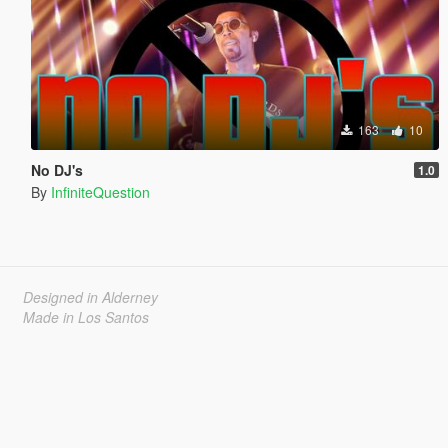
163
10
No DJ's
1.0
By
InfiniteQuestion
Designed in Alderney
Made in Los Santos