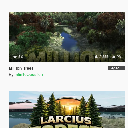
5.0
3 555
28
Million Trees
Legacy 1.0
By
InfiniteQuestion