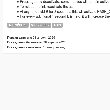
⠀⠀⠀⠀● Press again to deactivate, some natives will remain active
⠀⠀⠀⠀● To reload the ini, reactivate the asi
⠀⠀⠀⠀● At any time hold B for 2 seconds, this will activate HAS
⠀⠀⠀⠀● For every additional 1 second B is held, it will increase
ТРЭЙНЕРЫ
ГЕЙМПЛЭЙ
ASI
21 апреля 2026
Первая загрузка:
28 апреля 2026
Последнее обновление:
18 минут назад
Последнее скачивание: