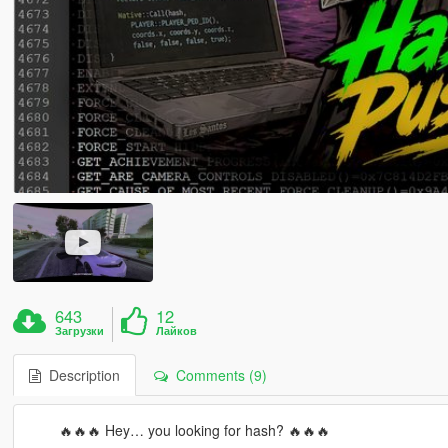
643
12
Загрузки
Лайков
Description
Comments (9)
⠀⠀⠀🔥🔥🔥 Hey… you looking for hash? 🔥🔥🔥