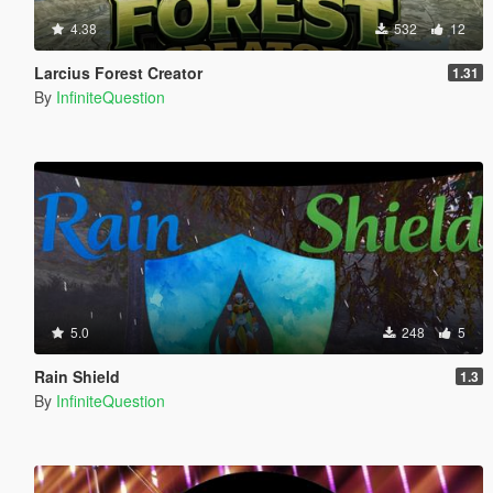
4.38
532
12
Larcius Forest Creator
1.31
By
InfiniteQuestion
5.0
248
5
Rain Shield
1.3
By
InfiniteQuestion