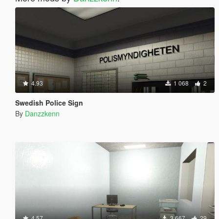
4.93
1 068
2
Swedish Police Sign
By
Danzzkenn
4.57
3 667
29