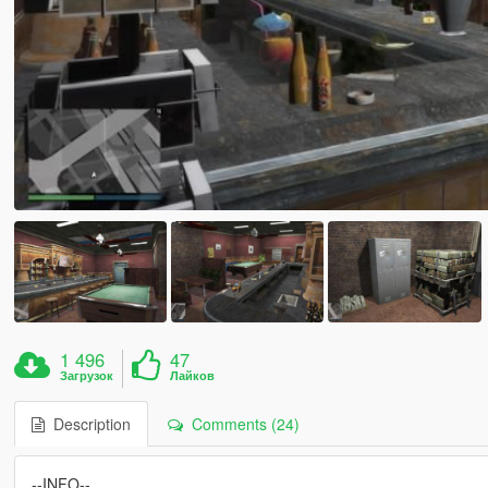
1 496
47
Загрузок
Лайков
Description
Comments (24)
--INFO--