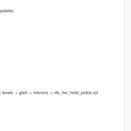
updates:
levels -> gta5 -> interiors -> dlc_hei_heist_police.rpf