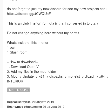
do not forget to join my new discord for see my new projects and 
https://discord.gg/4CWQUaF
This is an club interior from gta iv that i converted in to gta v
Do not change anything here without my perms
Whats inside of this Interior
1 bar
1 Stash room
--How to download--
1. Download OpenIV
2. Add my files in the mod folder
3. Mod -> Update -> x64 -> dlcpacks -> mpheist -> dlc.rpf -> x64 -> 
INTERIOR
ИНТЕРЬЕРЫ
29 августа 2019
Первая загрузка:
29 августа 2019
Последнее обновление: