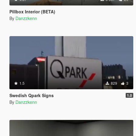
Pillbox Interior (BETA)
By
Danzzkenn
1.5
829
3
Swedish Qpark Signs
1.0
By
Danzzkenn