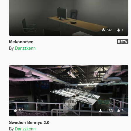
541
1
Mekonomen
BETA
By
Danzzkenn
5.0
1 183
3
Swedish Bennys 2.0
By
Danzzkenn