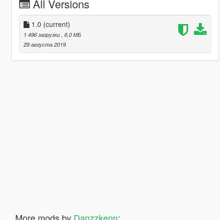
All Versions
1.0
(current)
1 496 загрузки
, 6,0 МБ
29 августа 2019
More mods by
Danzzkenn
: