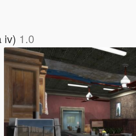
a iv)
1.0