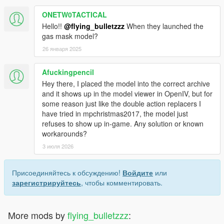
ONETW0TACTICAL
Hello!!
@flying_bulletzzz
When they launched the
gas mask model?
26 января 2025
Afuckingpencil
Hey there, I placed the model into the correct archive
and it shows up in the model viewer in OpenIV, but for
some reason just like the double action replacers I
have tried in mpchristmas2017, the model just
refuses to show up in-game. Any solution or known
workarounds?
3 июля 2026
Присоединяйтесь к обсуждению!
Войдите
или
зарегистрируйтесь
, чтобы комментировать.
More mods by
flying_bulletzzz
: