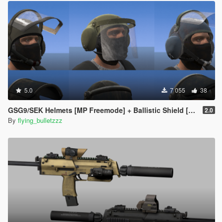
5.0
7 055
38
GSG9/SEK Helmets [MP Freemode] + Ballistic Shield [EUP]
2.0
By
flying_bulletzzz