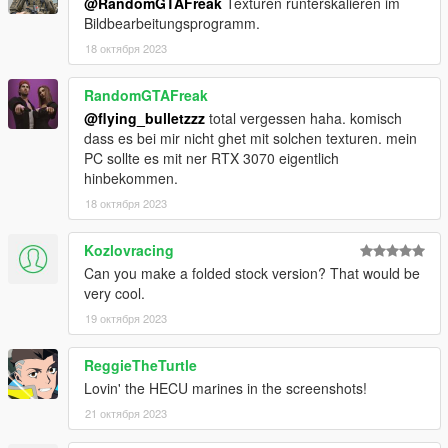
@RandomGTAFreak
Texturen runterskalieren im
Bildbearbeitungsprogramm.
18 октября 2023
RandomGTAFreak
@flying_bulletzzz
total vergessen haha. komisch
dass es bei mir nicht ghet mit solchen texturen. mein
PC sollte es mit ner RTX 3070 eigentlich
hinbekommen.
18 октября 2023
Kozlovracing
Can you make a folded stock version? That would be
very cool.
19 октября 2023
ReggieTheTurtle
Lovin' the HECU marines in the screenshots!
21 октября 2023