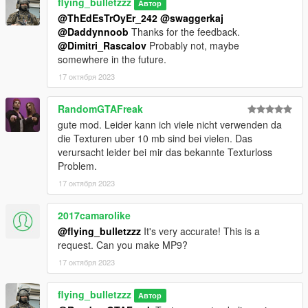
flying_bulletzzz
Автор
@ThEdEsTrOyEr_242
@swaggerkaj
@Daddynnoob
Thanks for the feedback.
@Dimitri_Rascalov
Probably not, maybe
somewhere in the future.
17 октября 2023
RandomGTAFreak
gute mod. Leider kann ich viele nicht verwenden da
die Texturen uber 10 mb sind bei vielen. Das
verursacht leider bei mir das bekannte Texturloss
Problem.
17 октября 2023
2017camarolike
@flying_bulletzzz
It's very accurate! This is a
request. Can you make MP9?
17 октября 2023
flying_bulletzzz
Автор