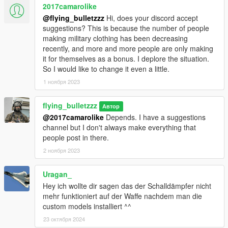
2017camarolike
@flying_bulletzzz
Hi, does your discord accept
suggestions? This is because the number of people
making military clothing has been decreasing
recently, and more and more people are only making
it for themselves as a bonus. I deplore the situation.
So I would like to change it even a little.
1 ноября 2023
flying_bulletzzz
Автор
@2017camarolike
Depends. I have a suggestions
channel but I don't always make everything that
people post in there.
2 ноября 2023
Uragan_
Hey ich wollte dir sagen das der Schalldämpfer nicht
mehr funktioniert auf der Waffe nachdem man die
custom models installiert ^^
23 октября 2024