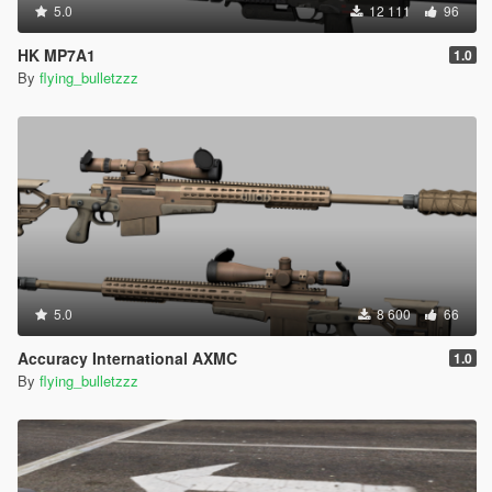
5.0
12 111
96
HK MP7A1
1.0
By
flying_bulletzzz
5.0
8 600
66
Accuracy International AXMC
1.0
By
flying_bulletzzz