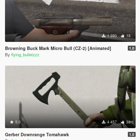
1 390
18
Browning Buck Mark Micro Bull (CZ-2) [Animated]
1.0
By
flying_bulletzzz
5.0
4 457
38
Gerber Downrange Tomahawk
1.0