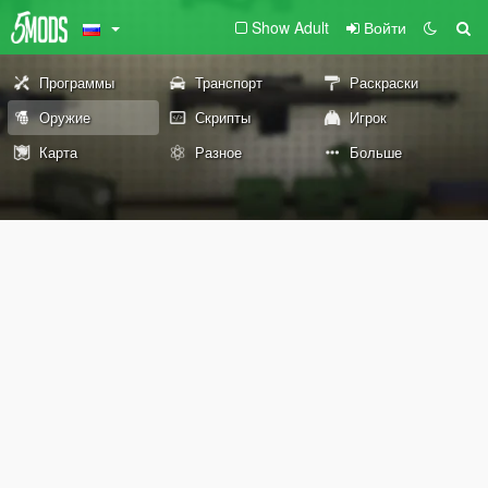
Show Adult
Войти
Программы
Транспорт
Раскраски
Оружие
Скрипты
Игрок
Карта
Разное
Больше