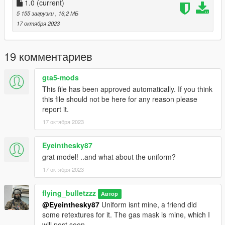
1.0
(current)
5 155 загрузки
, 16,2 МБ
17 октября 2023
19 комментариев
gta5-mods
This file has been approved automatically. If you think
this file should not be here for any reason please
report it.
17 октября 2023
Eyeinthesky87
grat model! ..and what about the uniform?
17 октября 2023
flying_bulletzzz
Автор
@Eyeinthesky87
Uniform isnt mine, a friend did
some retextures for it. The gas mask is mine, which I
will post soon.