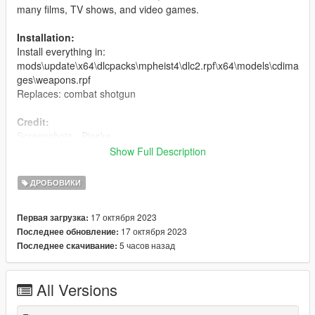
many films, TV shows, and video games.
Installation:
Install everything in:
mods\update\x64\dlcpacks\mpheist4\dlc2.rpf\x64\models\cdima
ges\weapons.rpf
Replaces: combat shotgun
Credit:
Screenshots - Pieske
Model and textures - Infinity Ward
Show Full Description
Don't reupload without permission.
ДРОБОВИКИ
Changelog:
17 октября 2023
Первая загрузка:
17 октября 2023
Последнее обновление:
1.0
5 часов назад
Последнее скачивание:
- Initial release
All Versions