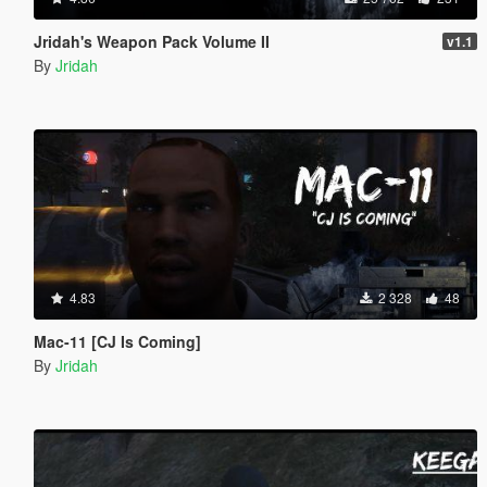
Jridah's Weapon Pack Volume II
v1.1
By
Jridah
4.83
2 328
48
Mac-11 [CJ Is Coming]
By
Jridah