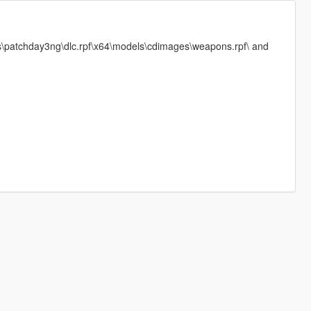
ks\patchday3ng\dlc.rpf\x64\models\cdimages\weapons.rpf\ and