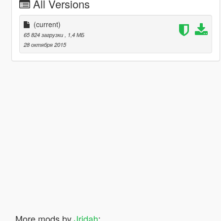
All Versions
(current)
65 824 загрузки
, 1,4 МБ
28 октября 2015
More mods by
Jridah
: