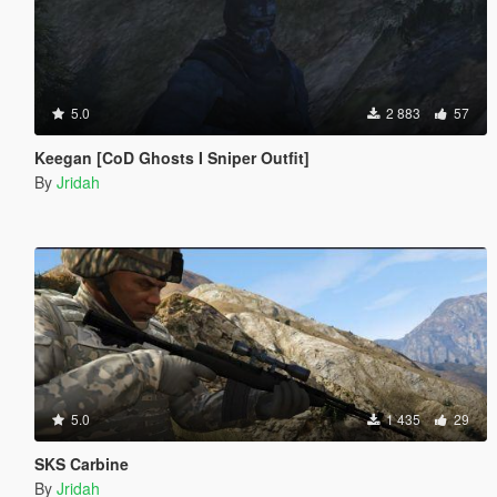
5.0
2 883
57
Keegan [CoD Ghosts I Sniper Outfit]
By
Jridah
5.0
1 435
29
SKS Carbine
By
Jridah