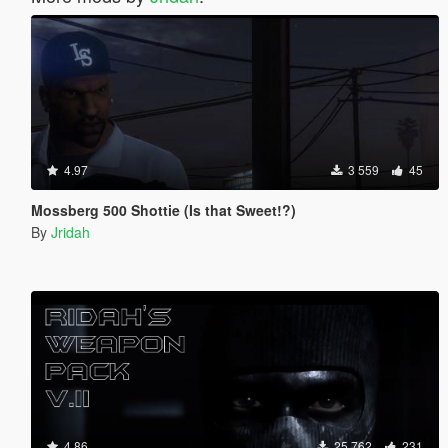
4.97
3 559
45
Mossberg 500 Shottie (Is that Sweet!?)
By
Jridah
4.86
25 762
231