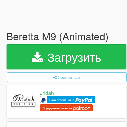
Beretta M9 (Animated)
Загрузить
Поделиться
Jridah
Пожертвование с
Поддержите меня на