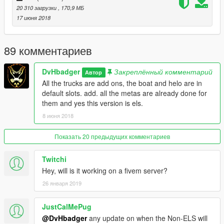
TAHOE- THE HURK
20 310 загрузки
, 170,9 МБ
DEFENDER- SKYLINEGTRFREAK
17 июня 2018
ENGINES AND HELO- ROCKSTAR
FORD F350- LILDUNKBOI
CHEVY 2500HD- HIM1250
89 комментариев
======DEV EDITS=======
DvHbadger
Закреплённый комментарий
Автор
TAHOE- DVHBADGER/CANDICE
All the trucks are add ons, the boat and helo are in
DEFENDER- DVHBADGER
default slots. add. all the metas are already done for
ENGINES- DVHBADGER
them and yes this version is els.
HELO- DVHBADGER
8 июня 2018
FORD F350- DVHBADGER
CHEVY 2500HD- DVHBADGER/CANDICE
Показать 20 предыдущих комментариев
=======SKINS========
HELO, DEFENDER, HEAVY RESCUE, LIGHT RESCUE,
Twitchi
BATTALION CHIEF
Hey, will is it working on a fivem server?
-DVHBADGER
26 января 2019
LIGHT RESCUE- MEDIC4523 AND HIDDENWOLF
LADDER AND TANKER- CANDICE
JustCalMePug
@DvHbadger
any update on when the Non-ELS will