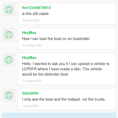
hei12345678910
is this still viable
23 июня 2021
HeyMax
How i can load the boat on an boattrailer
9 октября 2021
HeyMax
Hello, I wanted to ask you if I can upload a vehicle to
LCPDFR where I have made a skin. The vehicle
would be the defender boat
7 января 2022
lider2000
I only see the boat and the helipad, not the trucks.
12 мая 2024