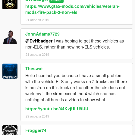
https://www.gta5-mods.com/vehicles/veteran-
mods-fire-pack-2-non-els
21 апреля 2019
JohnAdams7729
@DvHbadger
I was hoping to get these vehicles as
non-ELS, rather than new non-ELS vehicles.
21 апреля 2019
Theswat
Hello I contact you because I have a small problem
with the vehicle ELS only works on 2 trucks and there
is no siren on it is truck on the other the els does not
work my it the siren except the 4 which she has
nothing at all here is a video to show what I
https://youtu.be/44KvjULU9UU
29 апреля 2019
Frogger74