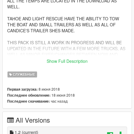
ALL THE TEMPS ARE LOCATED IN THE DOWNLOAD AS
WELL.
TAHOE AND LIGHT RESCUE HAVE THE ABILITY TO TOW
THE BOAT AND SMALL TRAILERS AS WELL AS ALL OF
CANDICE'S TRAILER SHES MADE.
THIS PACK IS STILL A WORK IN PROGRESS AND WILL BE
UPDATED IN THE FUTURE WITH A FEW MORE TRUCKS, AS
WELL AS MINOR FIXES/CHANGES BETWEEN NOW AND
THEN.
Show Full Description
LINK TO ONE OF THE TRAILERS USEABLE
СЛУЖЕБНЫЕ
https://www.gta5-mods.com/vehicles/mobile-command-trailer
8 июня 2018
Первая загрузка:
THANKS TO THE DEVS THAT HELPED ON THIS PACK
18 июня 2018
Последнее обновление:
час назад
Последнее скачивание:
*********************NON ELS COMING IN THE
FUTURE*************************
All Versions
*************************DEV CREITS********************************
======DEV MODELS======
1.2
(current)