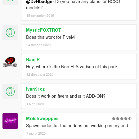
@DvHbadger
Do you have any plans for BCSO
models?
15 сентября 2019
MysticFOXTROT
Does this work for FiveM
24 января 2020
Ram R
Hey, where is the Non ELS verison of this pack
12 февраля 2020
Ivan91cz
Does it work on fivem and is it ADD-ON?
1 мая 2020
MrSchwepppes
Spawn codes for the addons not working on my end...
7 июля 2020