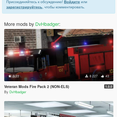
Присоединяйтесь к обсуждению!
Войдите
или
зарегистрируйтесь
, чтобы комментировать.
More mods by
DvHbadger
:
3.33
8 227
43
Veteran Mods Fire Pack 2 (NON-ELS)
1.0.0
By
DvHbadger