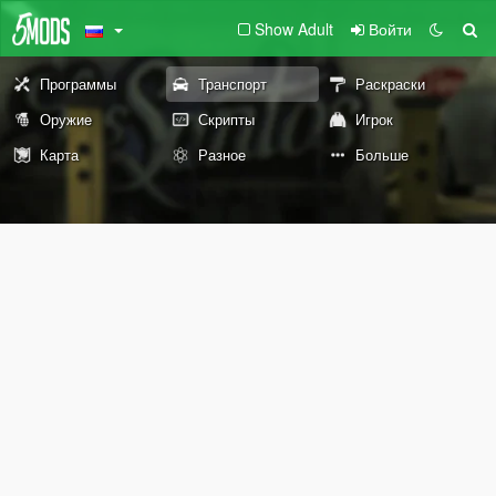
Show Adult
Войти
Программы
Транспорт
Раскраски
Оружие
Скрипты
Игрок
Карта
Разное
Больше