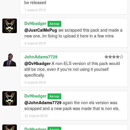
be released
1 апреля 2019
DvHbadger
Автор
@JustCalMePug
we scrapped this pack and made a
new one, im fixing to upload it here in a few mins
6 апреля 2019
JohnAdams7729
@DvHbadger
A non-ELS version of this pack would
still be nice, even if you're not using it yourself
specifically.
6 апреля 2019
DvHbadger
Автор
@JohnAdams7729
again the non els version was
scrapped and a new pack was made that is non els.
21 апреля 2019
DvHbadger
Автор