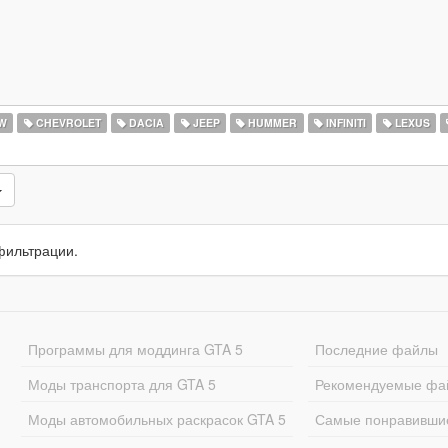
W
CHEVROLET
DACIA
JEEP
HUMMER
INFINITI
LEXUS
фильтрации.
Программы для моддинга GTA 5
Последние файлы
Моды транспорта для GTA 5
Рекомендуемые фа
Моды автомобильных раскрасок GTA 5
Самые понравивши