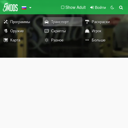
Show Adult
Войти
Программы
Транспорт
Раскраски
Оружие
Скрипты
Игрок
Карта
Разное
Больше