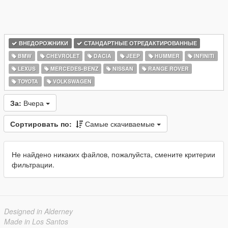
ВНЕДОРОЖНИКИ
СТАНДАРТНЫЕ ОТРЕДАКТИРОВАННЫЕ
BMW
CHEVROLET
DACIA
JEEP
HUMMER
INFINITI
LEXUS
MERCEDES-BENZ
NISSAN
RANGE ROVER
TOYOTA
VOLKSWAGEN
За:
Вчера
Сортировать по:
Самые скачиваемые
Не найдено никаких файлов, пожалуйста, смените критерии
фильтрации.
Designed in Alderney
Made in Los Santos