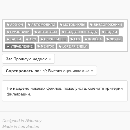
ADD-ON
АВТОМОБИЛИ
МОТОЦИКЛЫ
ВНЕДОРОЖНИКИ
ГРУЗОВИКИ
АВТОБУСЫ
ВОЗДУШНЫЕ СУДА
ЛОДКИ
ТАНКИ
APC
СЛУЖЕБНЫЕ
ELS
КОЛЁСА
ЗВУКИ
УПРАВЛЕНИЕ
MENYOO
LORE FRIENDLY
За:
Прошлую неделю
Сортировать по:
Высоко оцениваемые
Не найдено никаких файлов, пожалуйста, смените критерии
фильтрации.
Designed in Alderney
Made in Los Santos