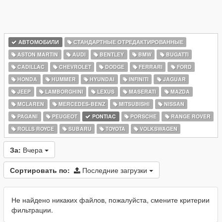
АВТОМОБИЛИ
СТАНДАРТНЫЕ ОТРЕДАКТИРОВАННЫЕ
ASTON MARTIN
AUDI
BENTLEY
BMW
BUGATTI
CADILLAC
CHEVROLET
DODGE
FERRARI
FORD
HONDA
HUMMER
HYUNDAI
INFINITI
JAGUAR
JEEP
LAMBORGHINI
LEXUS
MASERATI
MAZDA
MCLAREN
MERCEDES-BENZ
MITSUBISHI
NISSAN
PAGANI
PEUGEOT
PONTIAC
PORSCHE
RANGE ROVER
ROLLS ROYCE
SUBARU
TOYOTA
VOLKSWAGEN
За:
Вчера
Сортировать по:
Последние загрузки
Не найдено никаких файлов, пожалуйста, смените критерии
фильтрации.