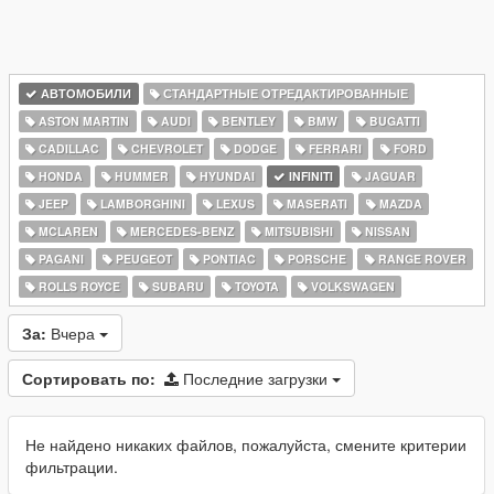
АВТОМОБИЛИ
СТАНДАРТНЫЕ ОТРЕДАКТИРОВАННЫЕ
ASTON MARTIN
AUDI
BENTLEY
BMW
BUGATTI
CADILLAC
CHEVROLET
DODGE
FERRARI
FORD
HONDA
HUMMER
HYUNDAI
INFINITI
JAGUAR
JEEP
LAMBORGHINI
LEXUS
MASERATI
MAZDA
MCLAREN
MERCEDES-BENZ
MITSUBISHI
NISSAN
PAGANI
PEUGEOT
PONTIAC
PORSCHE
RANGE ROVER
ROLLS ROYCE
SUBARU
TOYOTA
VOLKSWAGEN
За:
Вчера
Сортировать по:
Последние загрузки
Не найдено никаких файлов, пожалуйста, смените критерии
фильтрации.