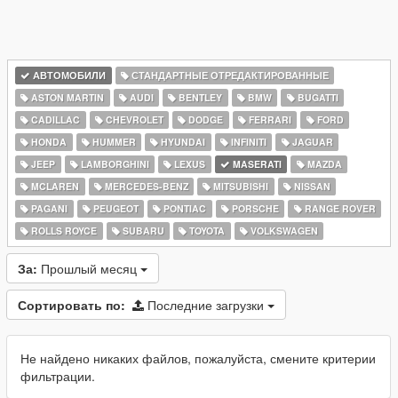
АВТОМОБИЛИ
СТАНДАРТНЫЕ ОТРЕДАКТИРОВАННЫЕ
ASTON MARTIN
AUDI
BENTLEY
BMW
BUGATTI
CADILLAC
CHEVROLET
DODGE
FERRARI
FORD
HONDA
HUMMER
HYUNDAI
INFINITI
JAGUAR
JEEP
LAMBORGHINI
LEXUS
MASERATI
MAZDA
MCLAREN
MERCEDES-BENZ
MITSUBISHI
NISSAN
PAGANI
PEUGEOT
PONTIAC
PORSCHE
RANGE ROVER
ROLLS ROYCE
SUBARU
TOYOTA
VOLKSWAGEN
За:
Прошлый месяц
Сортировать по:
Последние загрузки
Не найдено никаких файлов, пожалуйста, смените критерии
фильтрации.