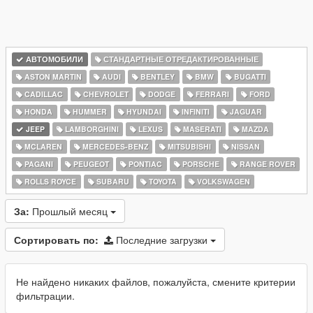
АВТОМОБИЛИ
СТАНДАРТНЫЕ ОТРЕДАКТИРОВАННЫЕ
ASTON MARTIN
AUDI
BENTLEY
BMW
BUGATTI
CADILLAC
CHEVROLET
DODGE
FERRARI
FORD
HONDA
HUMMER
HYUNDAI
INFINITI
JAGUAR
JEEP
LAMBORGHINI
LEXUS
MASERATI
MAZDA
MCLAREN
MERCEDES-BENZ
MITSUBISHI
NISSAN
PAGANI
PEUGEOT
PONTIAC
PORSCHE
RANGE ROVER
ROLLS ROYCE
SUBARU
TOYOTA
VOLKSWAGEN
За:
Прошлый месяц
Сортировать по:
Последние загрузки
Не найдено никаких файлов, пожалуйста, смените критерии
фильтрации.