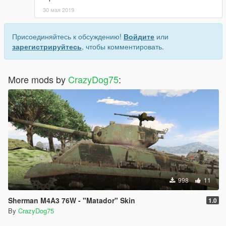
30 мая 2019
Присоединяйтесь к обсуждению!
Войдите
или
зарегистрируйтесь
, чтобы комментировать.
More mods by
CrazyDog75
:
998
11
Sherman M4A3 76W - "Matador" Skin
1.0
By
CrazyDog75