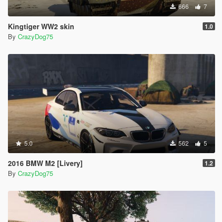
666
7
Kingtiger WW2 skin
1.0
By
CrazyDog75
5.0
562
5
2016 BMW M2 [Livery]
1.2
By
CrazyDog75