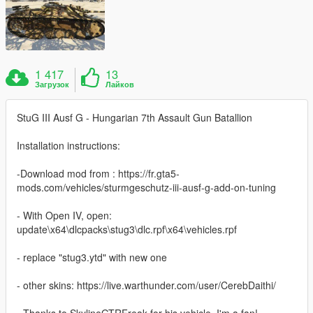
1 417
13
Загрузок
Лайков
StuG III Ausf G - Hungarian 7th Assault Gun Batallion
Installation instructions:
-Download mod from : https://fr.gta5-
mods.com/vehicles/sturmgeschutz-iii-ausf-g-add-on-tuning
- With Open IV, open:
update\x64\dlcpacks\stug3\dlc.rpf\x64\vehicles.rpf
- replace "stug3.ytd" with new one
- other skins: https://live.warthunder.com/user/CerebDaithi/