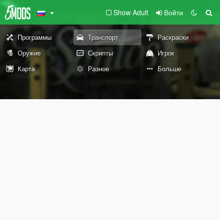
Show Adult
Войти
Программы
Транспорт
Раскраски
Оружие
Скрипты
Игрок
Карта
Разное
Больше