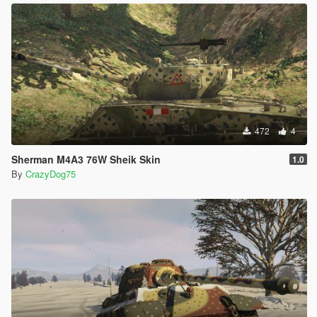
472
4
Sherman M4A3 76W Sheik Skin
1.0
By
CrazyDog75