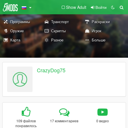
Show Adult
Войти
Программы
Транспорт
Раскраски
Оружие
Скрипты
Игрок
Карта
Разное
Больше
CrazyDog75
109 файлов
17 комментариев
0 видео
понравилось