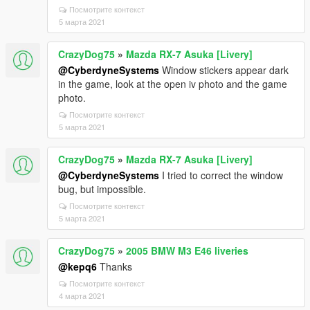
Посмотрите контекст
5 марта 2021
CrazyDog75
»
Mazda RX-7 Asuka [Livery]
@CyberdyneSystems
Window stickers appear dark
in the game, look at the open iv photo and the game
photo.
Посмотрите контекст
5 марта 2021
CrazyDog75
»
Mazda RX-7 Asuka [Livery]
@CyberdyneSystems
I tried to correct the window
bug, but impossible.
Посмотрите контекст
5 марта 2021
CrazyDog75
»
2005 BMW M3 E46 liveries
@kepq6
Thanks
Посмотрите контекст
4 марта 2021