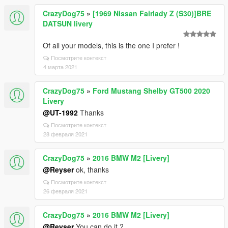
CrazyDog75
»
[1969 Nissan Fairlady Z (S30)]BRE
DATSUN livery
Of all your models, this is the one I prefer !
Посмотрите контекст
4 марта 2021
CrazyDog75
»
Ford Mustang Shelby GT500 2020
Livery
@UT-1992
Thanks
Посмотрите контекст
28 февраля 2021
CrazyDog75
»
2016 BMW M2 [Livery]
@Reyser
ok, thanks
Посмотрите контекст
26 февраля 2021
CrazyDog75
»
2016 BMW M2 [Livery]
@Reyser
You can do it ?