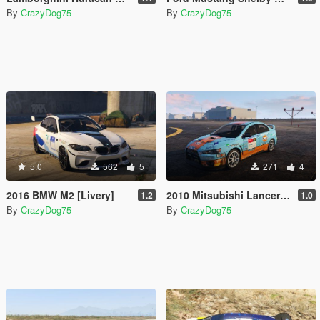
By
CrazyDog75
By
CrazyDog75
5.0
562
5
271
4
2016 BMW M2 [Livery]
2010 Mitsubishi Lancer Evolution X FQ-400 livery
1.2
1.0
By
CrazyDog75
By
CrazyDog75