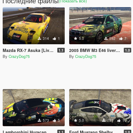
Последние файлы
(Показать всё)
314
1
5.0
592
7
Mazda RX-7 Asuka [Livery]
2005 BMW M3 E46 liveries
1.1
1.0
By
CrazyDog75
By
CrazyDog75
573
5
5.0
791
10
Lamborghini Huracan Performante Spyder livery
Ford Mustang Shelby GT500 2020 Livery
1.1
1.0