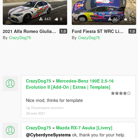
443
8
552
5
2021 Alfa Romeo Giulia livery
Ford Fiesta ST WRC Livery
1.0
1.0
By
CrazyDog75
By
CrazyDog75
CrazyDog75
»
Mercedes-Benz 190E 2.5-16
Evolution II [Add-On | Extras | Template]
Nice mod, thinks for template
Посмотрите контекст
26 мая 2021
CrazyDog75
»
Mazda RX-7 Asuka [Livery]
@CyberdyneSystems
ok, thank you for your help.