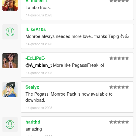
A_mbien_t
Lambo freak.
14 февраля 2023
ILikeA10s
Monroe always needed more love.. thanks Tepig 👍👍
14 февраля 2023
-EcLiPsE-
@A_mbien_t
More like PegassiFreak lol
14 февраля 2023
Sealyx
The Pegassi Monroe Pack is now available to
download.
14 февраля 2023
harithd
amazing