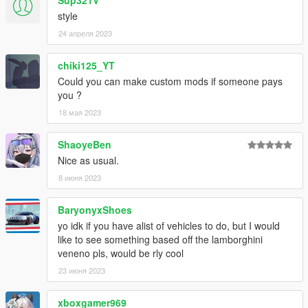
Sup321V
style
24 апреля 2023
chiki125_YT
Could you can make custom mods if someone pays
you ?
18 мая 2023
ShaoyeBen
Nice as usual.
8 июня 2023
BaryonyxShoes
yo idk if you have alist of vehicles to do, but I would
like to see something based off the lamborghini
veneno pls, would be rly cool
23 июня 2023
xboxgamer969