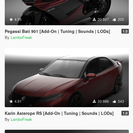
4.95
20 507
200
Pegassi Bati 901 [Add-On | Tuning | Sounds | LODs]
1.0
By
LamboFreak
4.91
20 986
343
Karin Asterope RS [Add-On | Tuning | Sounds | LODs]
1.0
By
LamboFreak