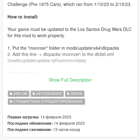
Challenge (Pre-1975 Cars), which ran from 1/15/23 to 2/15/23.
How to install:
Your game must be updated to the Los Santos Drug Wars DLC
for this mod to work properly.
1. Put the "monroer" folder in mods\update\x64\dlcpacks
2. Add this line -> dlcpacks:\monroer\ to the dlclist.xml
(mods\update\update.rpf\common\data)
Spawn names:
Show Full Description
monroei
(Improved Monroe)
monroer
(Monroe Roadster)
ADD-ON
АВТОМОБИЛИ
ЗВУКИ
monroeiw
(Monroe Widebody)
СТАНДАРТНЫЕ ОТРЕДАКТИРОВАННЫЕ
monroerw
(Monroe Roadster Widebody)
Credits:
14 февраля 2023
Первая загрузка:
14 февраля 2023
Последнее обновление:
LamboFreak
- Modelling, porting, sounds
13 часов назад
Последнее скачивание:
austen64
- QoL Pack Monroe, used as the base for this mod