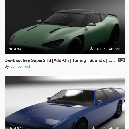
4.93
14 715
280
Dewbauchee SuperGTS [Add-On | Tuning | Sounds | LODs]
1.0
By
LamboFreak
4.97
3 686
147