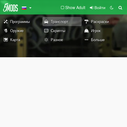
Show Adult
Войти
Программы
Транспорт
Раскраски
Оружие
Скрипты
Игрок
Карта
Разное
Больше