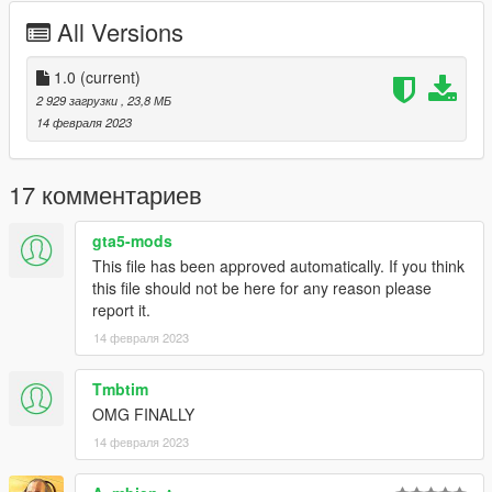
Johnny362000
- Handling (For the Widebody variants)
All Versions
Dani02
- Add-on
1.0
(current)
2 929 загрузки
, 23,8 МБ
14 февраля 2023
17 комментариев
gta5-mods
This file has been approved automatically. If you think
this file should not be here for any reason please
report it.
14 февраля 2023
Tmbtim
OMG FINALLY
14 февраля 2023