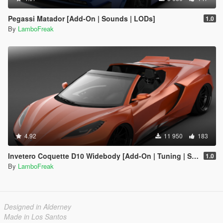
Pegassi Matador [Add-On | Sounds | LODs]
1.0
By
LamboFreak
4.92
11 950
183
Invetero Coquette D10 Widebody [Add-On | Tuning | Sounds | LODs]
1.0
By
LamboFreak
Designed in Alderney
Made in Los Santos