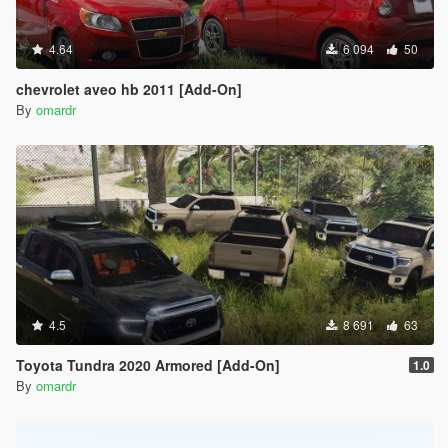
4.64
6 094
50
chevrolet aveo hb 2011 [Add-On]
By
omardr
4.5
8 691
63
Toyota Tundra 2020 Armored [Add-On]
1.0
By
omardr