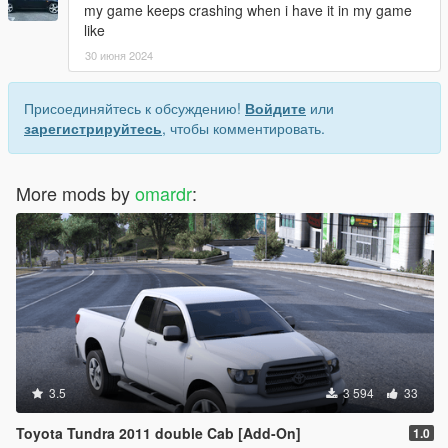
my game keeps crashing when i have it in my game
like
30 июня 2024
Присоединяйтесь к обсуждению!
Войдите
или
зарегистрируйтесь
, чтобы комментировать.
More mods by
omardr
:
3.5
3 594
33
Toyota Tundra 2011 double Cab [Add-On]
1.0