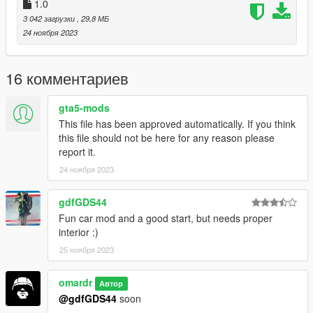
V/mods/update/update.rpf/common/data/dlclist.xml) and add a
1.0
line "dlcpacks:/colt/". To spawn the car, you can use any trainer
3 042 загрузки
, 29,8 МБ
or
24 ноября 2023
3-for example Menyoo SP
(https://github.com/MAFINS/MenyooSP/releases/download/v1.
16 комментариев
8.1/MenyooSP.zip) by using the trainer and spawn the car with
name "colt
gta5-mods
This file has been approved automatically. If you think
It is forbidden to modify the car or remove any parts"
this file should not be here for any reason please
report it.
24 ноября 2023
gdfGDS44
Fun car mod and a good start, but needs proper
interior :)
25 ноября 2023
omardr
Автор
@gdfGDS44
soon