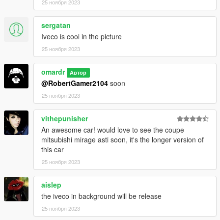
25 ноября 2023
sergatan
Iveco is cool in the picture
25 ноября 2023
omardr
Автор
@RobertGamer2104
soon
25 ноября 2023
vithepunisher
An awesome car! would love to see the coupe
mitsubishi mirage asti soon, it's the longer version of
this car
25 ноября 2023
aislep
the iveco in background will be release
25 ноября 2023