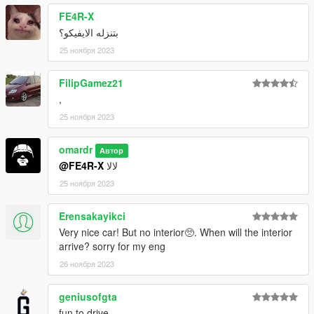
FE4R-X
بتنزله الايفيكو؟
25 ноября 2023
FilipGamez21
,
25 ноября 2023
omardr
Автор
@FE4R-X
لالا
25 ноября 2023
Erensakayikci
Very nice car! But no interior🥺. When will the interior
arrive? sorry for my eng
26 ноября 2023
geniusofgta
fun to drive