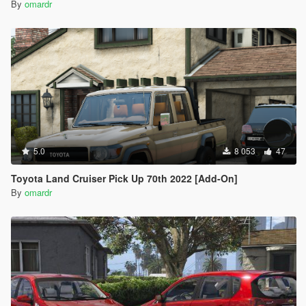
By
omardr
5.0
8 053
47
Toyota Land Cruiser Pick Up 70th 2022 [Add-On]
By
omardr