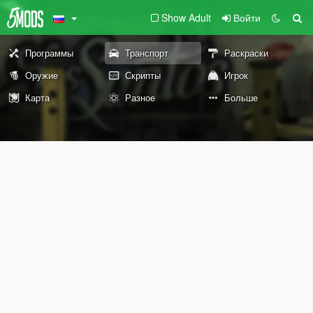
Show Adult
Войти
Программы
Транспорт
Раскраски
Оружие
Скрипты
Игрок
Карта
Разное
Больше