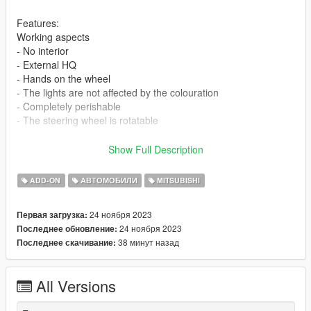
Features:
Working aspects
- No interior
- External HQ
- Hands on the wheel
- The lights are not affected by the colouration
- Completely perishable
- The steering wheel is rotatable
requirements:
Show Full Description
Legit GTA 5
ADD-ON
АВТОМОБИЛИ
MITSUBISHI
If you want me to make a custom template for you, contact me
on discord
24 ноября 2023
Первая загрузка:
24 ноября 2023
Последнее обновление:
Installation addon
38 минут назад
Последнее скачивание:
1-Put the "colt" folder into the dlcpacks with exactly folder
structure as Grand Theft Auto V/mods/update/x64/dlcpacks.
All Versions
2-Edit dlclist.xml (Grand Theft Auto