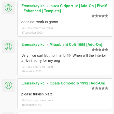
Erensakayikci
»
Isuzu Citiport 12 [Add-On | FiveM
| Enhanced | Template]
does not work in game
Посмотрите контекст
17 декабря 2023
Erensakayikci
»
Mitsubishi Colt 1998 [Add-On]
Very nice car! But no interior🥺. When will the interior
arrive? sorry for my eng
Посмотрите контекст
26 ноября 2023
Erensakayikci
»
Opala Comodoro 1992 [Add-On]
please turkish plate
Посмотрите контекст
18 ноября 2023