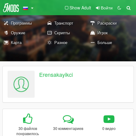
Show Adult
Войти
Программы
Транспорт
Раскраски
Оружие
Скрипты
Игрок
Карта
Разное
Больше
Erensakayikci
30 файлов
30 комментариев
0 видео
понравилось