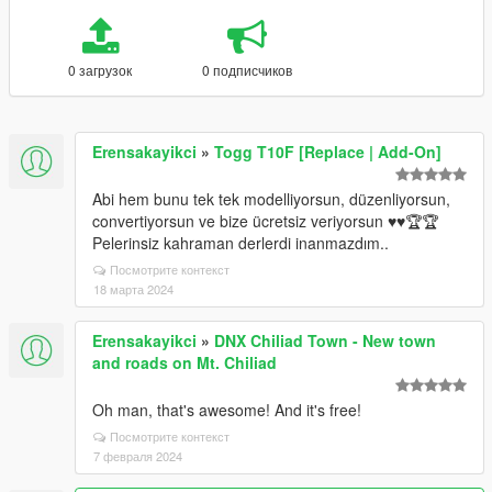
0 загрузок
0 подписчиков
Erensakayikci
»
Togg T10F [Replace | Add-On]
Abi hem bunu tek tek modelliyorsun, düzenliyorsun,
convertiyorsun ve bize ücretsiz veriyorsun ♥️♥️🏆🏆
Pelerinsiz kahraman derlerdi inanmazdım..
Посмотрите контекст
18 марта 2024
Erensakayikci
»
DNX Chiliad Town - New town
and roads on Mt. Chiliad
Oh man, that's awesome! And it's free!
Посмотрите контекст
7 февраля 2024