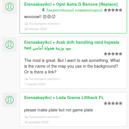
Erensakayikci
»
Opel Astra G Bertone [Replace]
Закреплённый комментарий
woooow!! 😍😍🥵
Посмотрите контекст
26 января 2024
Erensakayikci
»
Arab drift handling mod hajwala
fwd مود وزنية هجولة أمامي
The mod is great. But I want to ask something. What
is the name of the map you use in the background?
Or is there a link?
Посмотрите контекст
7 января 2024
Erensakayikci
»
Lada Granta Liftback FL
please make plate but not game plate
Посмотрите контекст
30 декабря 2023