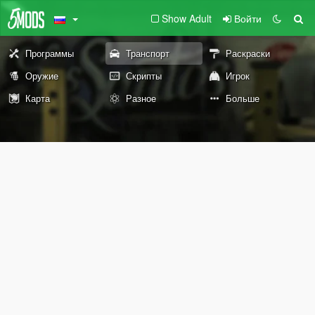
Show Adult
Войти
Программы
Транспорт
Раскраски
Оружие
Скрипты
Игрок
Карта
Разное
Больше