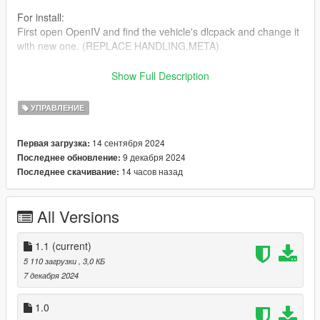
For install:
First open OpenIV and find the vehicle's dlcpack and change it
with new one. (REPLACE HANDLING.META)
Car model: https://libertycity.ru/files/gta-5/171970-mercedes-
Show Full Description
benz-e63s-amg-w213.html
УПРАВЛЕНИЕ
Changelog:
1.1
14 сентября 2024
Первая загрузка:
added separation of AWD and RWD
9 декабря 2024
Последнее обновление:
14 часов назад
Последнее скачивание:
All Versions
1.1
(current)
5 110 загрузки
, 3,0 КБ
7 декабря 2024
1.0