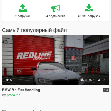
2 загрузки
4 подписчика
43 912 загрузок
Самый популярный файл
5.0
33 976
35
BMW M5 F90 Handling
1.3
By
prada me