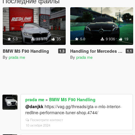
Последние файлы
5.0
33 976
35
5.0
9 936
19
BMW M5 F90 Handling
Handling for Mercedes E63S W213
1.3
1.1
By
prada me
By
prada me
prada me
»
BMW M5 F90 Handling
@danjkk
https://vag.gg/threads/gta-v-mlo-interior-
redline-performance-tuner-shop.4744/
Посмотрите контекст
10 октября 2024