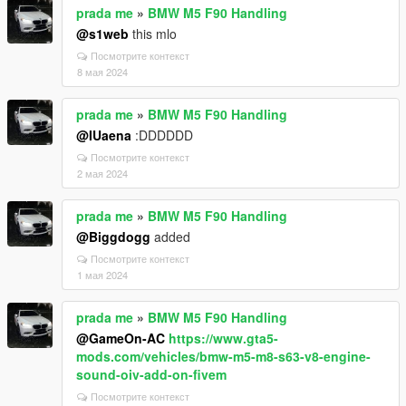
prada me
»
BMW M5 F90 Handling
@s1web
this mlo
Посмотрите контекст
8 мая 2024
prada me
»
BMW M5 F90 Handling
@IUaena
:DDDDDD
Посмотрите контекст
2 мая 2024
prada me
»
BMW M5 F90 Handling
@Biggdogg
added
Посмотрите контекст
1 мая 2024
prada me
»
BMW M5 F90 Handling
@GameOn-AC
https://www.gta5-
mods.com/vehicles/bmw-m5-m8-s63-v8-engine-
sound-oiv-add-on-fivem
Посмотрите контекст