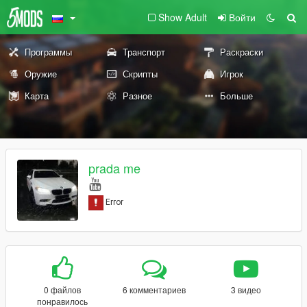
Show Adult
Войти
Программы
Транспорт
Раскраски
Оружие
Скрипты
Игрок
Карта
Разное
Больше
prada me
0 файлов
6 комментариев
3 видео
понравилось